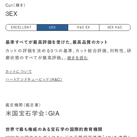
Cut（輝き）
3EX
EXCELLENT
3EX
H&C EX
3EX H&C
基準すべてが最高評価を受けた、最高品質のカット
カットの評価を決める3つの基準、カット総合評価、対称性、研
磨状態のすべてが最高評価。
…
続きを読む
カットについて
ハートアンドキューピッド（H&C）
鑑定機関（鑑定書）
米国宝石学会：GIA
世界で最も権威のある宝石学の国際的教育機関