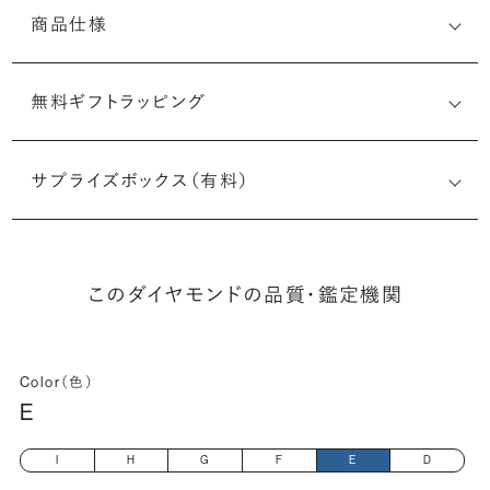
商品仕様
無料ギフトラッピング
2527249828
サプライズボックス（有料）
(最小直径-最大直径×深さ)
このダイヤモンドの品質・鑑定機関
Color（色）
E
I
H
G
F
E
D