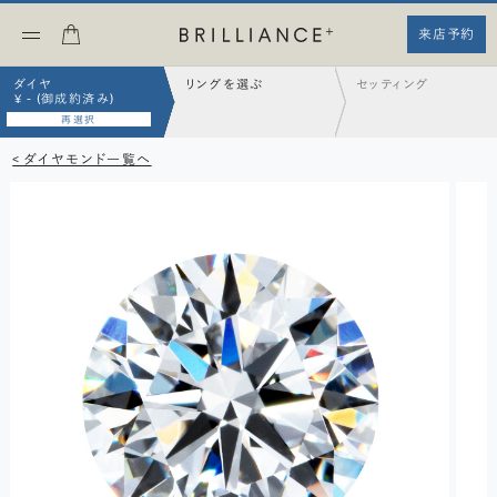
来店予約
ダイヤ
リングを選ぶ
セッティング
¥ - (御成約済み)
再選択
< ダイヤモンド一覧へ