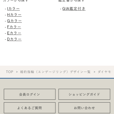
カラーから探す
鑑定書から探す
Iカラー
GIA鑑定付き
-
-
Hカラー
-
Gカラー
-
Fカラー
-
Eカラー
-
Dカラー
-
TOP
婚約指輪（エンゲージリング）デザイン一覧
ダイヤモ
会員ログイン
ショッピングガイド
よくあるご質問
お問い合わせ