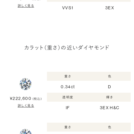
詳しく見る
VVS1
3EX
カラット（重さ）の近いダイヤモンド
重さ
色
0.34ct
D
透明度
輝き
¥222,600
(税込)
詳しく見る
IF
3EX H&C
重さ
色