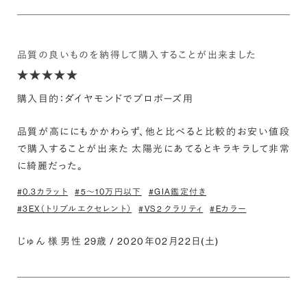
品質の良いものを納得して購入することが出来ました
購入目的：ダイヤモンドでプロポーズ用
品質が高ににもかかわらず、他と比べると比較的お安い値段
で購入することが出来た 太陽光にあてるとキラキラして非常
に綺麗だった。
#0.3カラット
#5〜10万円以下
#GIA鑑定付き
#3EX（トリプルエクセレント）
#VS2 クラリティ
#Eカラー
じゅん 様 男性 29歳 / 2020年02月22日(土)