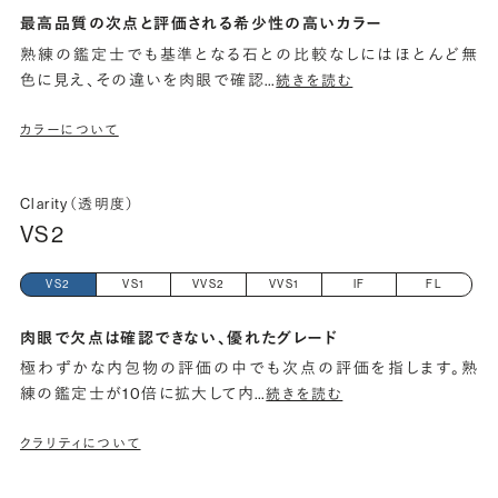
最高品質の次点と評価される希少性の高いカラー
熟練の鑑定士でも基準となる石との比較なしにはほとんど無
色に見え、その違いを肉眼で確認
…
続きを読む
カラーについて
Clarity（透明度）
VS2
VS2
VS1
VVS2
VVS1
IF
FL
肉眼で欠点は確認できない、優れたグレード
極わずかな内包物の評価の中でも次点の評価を指します。熟
練の鑑定士が10倍に拡大して内
…
続きを読む
クラリティについて