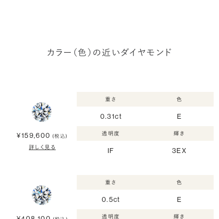
カラー（色）の近いダイヤモンド
重さ
色
0.31ct
E
透明度
輝き
¥159,600
(税込)
詳しく見る
IF
3EX
重さ
色
0.5ct
E
透明度
輝き
¥408,100