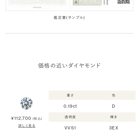
鑑定書(サンプル)
価格の近いダイヤモンド
重さ
色
0.19ct
D
透明度
輝き
¥112,700
(税込)
詳しく見る
VVS1
3EX