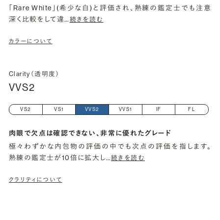
「Rare White」(希少な白)と評価され、熟練の鑑定士でも注意
深く比較をして違
…
続きを読む
カラーについて
Clarity（透明度）
VVS2
VS2
VS1
VVS2
VVS1
IF
FL
肉眼で欠点は確認できない、非常に優れたグレード
極々わずかな内包物の評価の中でも次点の評価を指します。
熟練の鑑定士が10倍に拡大し
…
続きを読む
クラリティについて