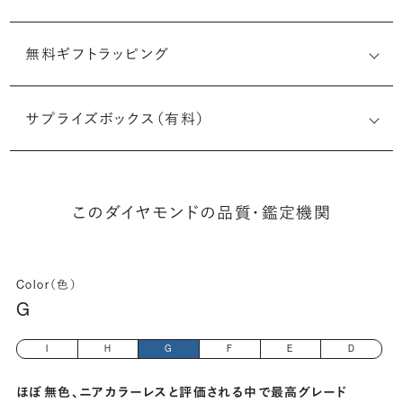
無料ギフトラッピング
1523236642
サプライズボックス（有料）
(長さx幅×深さ)
このダイヤモンドの品質・鑑定機関
Color（色）
G
I
H
G
F
E
D
ほぼ無色、ニアカラーレスと評価される中で最高グレード