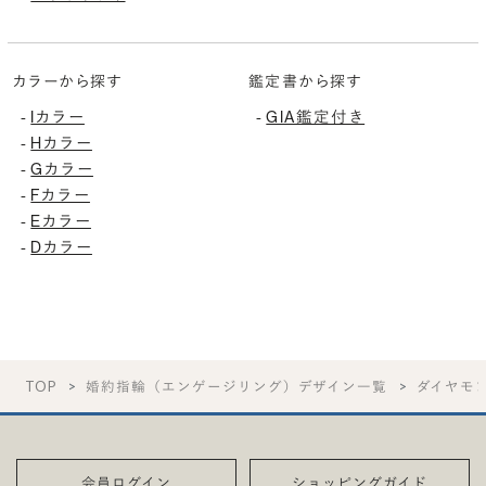
カラーから探す
鑑定書から探す
Iカラー
GIA鑑定付き
-
-
Hカラー
-
Gカラー
-
Fカラー
-
Eカラー
-
Dカラー
-
TOP
婚約指輪（エンゲージリング）デザイン一覧
ダイヤモ
会員ログイン
ショッピングガイド