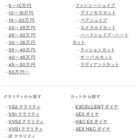
5〜10万円
ファンシーシェイプ
-
-
10〜15万円
プリンセスカット
-
-
15〜20万円
ペアシェイプ
-
-
20〜25万円
エメラルドカット
-
-
25〜30万円
ハートシェイプ・ハート
-
-
30〜35万円
カット
-
35〜40万円
クッションカット
-
-
40〜45万円
オーバルカット
-
-
45〜50万円
ラディアントカット
-
-
50万円〜
-
クラリティから探す
カットから探す
VS2 クラリティ
EXCELLENT ダイヤ
-
-
VS1 クラリティ
3EX ダイヤ
-
-
VVS2 クラリティ
H&C EX ダイヤ
-
-
VVS1 クラリティ
3EX H&C ダイヤ
-
-
IF クラリティ
-