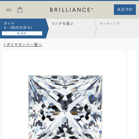
来店予約
ダイヤ
リングを選ぶ
セッティング
¥ - (御成約済み)
再選択
< ダイヤモンド一覧へ