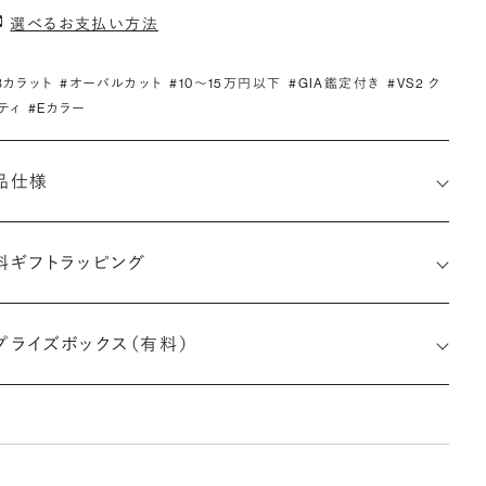
選べるお支払い方法
.3カラット
#オーバルカット
#10〜15万円以下
#GIA鑑定付き
#VS2 ク
ティ
#Eカラー
品仕様
料ギフトラッピング
1525217992
プライズボックス（有料）
さx幅×深さ)