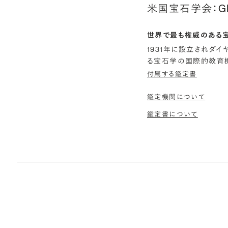
米国宝石学会：G
世界で最も権威のある
1931年に設立されダ
る宝石学の国際的教育機
付属する鑑定書
鑑定機関について
鑑定書について