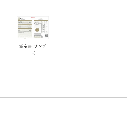
鑑定書(サンプ
ル)