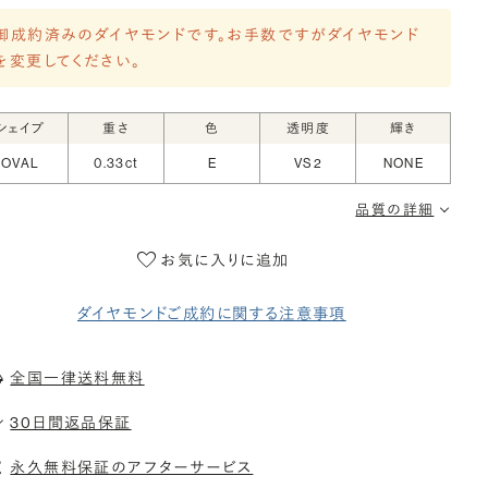
御成約済みのダイヤモンドです。お手数ですがダイヤモンド
を変更してください。
シェイプ
重さ
色
透明度
輝き
OVAL
0.33ct
E
VS2
NONE
品質の詳細
お気に入りに追加
ダイヤモンドご成約に関する注意事項
全国一律送料無料
30日間返品保証
永久無料保証のアフターサービス