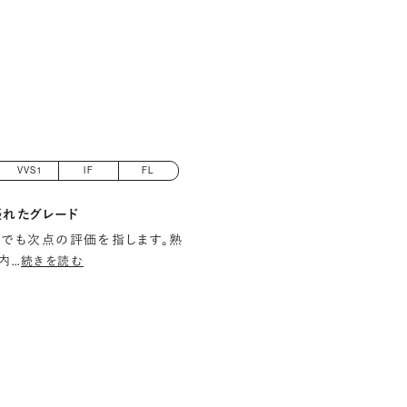
VVS1
IF
FL
優れたグレード
でも次点の評価を指します。熟
内
…
続きを読む