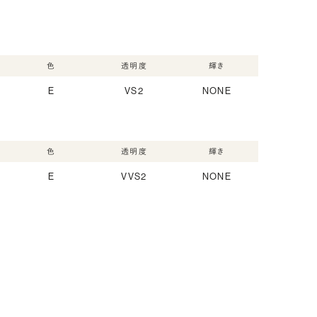
色
透明度
輝き
E
VS2
NONE
色
透明度
輝き
E
VVS2
NONE