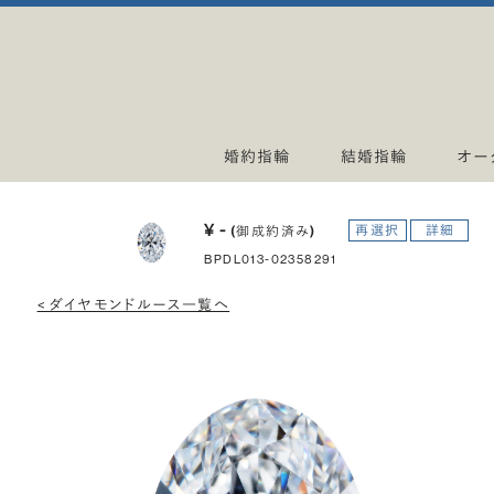
婚約指輪
結婚指輪
オー
¥ -
再選択
詳細
(御成約済み)
BPDL013-02358291
< ダイヤモンドルース一覧へ