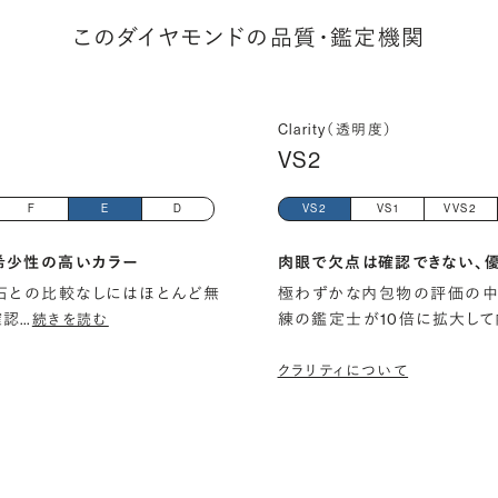
このダイヤモンドの品質・鑑定機関
Clarity（透明度）
VS2
F
E
D
VS2
VS1
VVS2
希少性の高いカラー
肉眼で欠点は確認できない、
石との比較なしにはほとんど無
極わずかな内包物の評価の中
確認
…
練の鑑定士が10倍に拡大して
続きを読む
クラリティについて