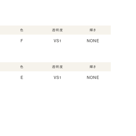
色
透明度
輝き
F
VS1
NONE
色
透明度
輝き
E
VS1
NONE