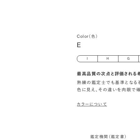
Color（色）
E
I
H
G
最高品質の次点と評価される
熟練の鑑定士でも基準となる
色に見え、その違いを肉眼で
カラーについて
鑑定機関（鑑定書）