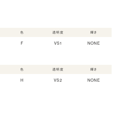
色
透明度
輝き
F
VS1
NONE
色
透明度
輝き
H
VS2
NONE