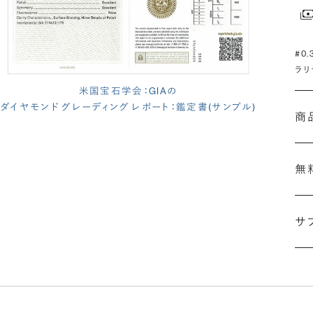
#0
ラリ
米国宝石学会：GIAの
ダイヤモンド グレーディング レポート：鑑定書(サンプル)
商
無
サ
(長