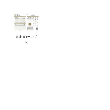
鑑定書(サンプ
ル)