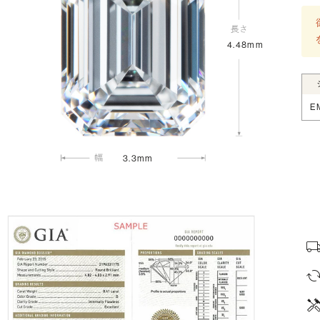
4.48mm
E
3.3mm