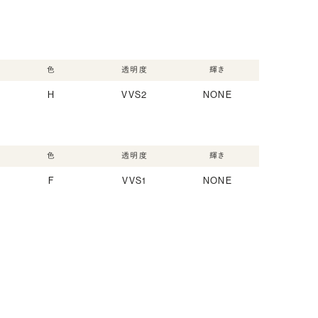
色
透明度
輝き
H
VVS2
NONE
色
透明度
輝き
F
VVS1
NONE