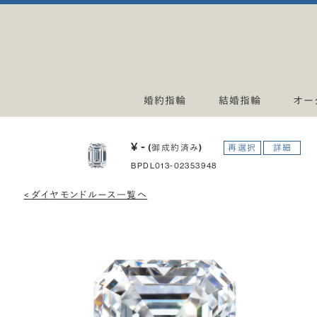
婚約指輪
結婚指輪
オー
¥ -
(御成約済み)
再選択
詳細
BPDL013-02353948
< ダイヤモンドルース一覧へ