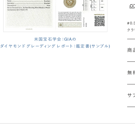
#0
クラ
米国宝石学会：GIAの
ダイヤモンド グレーディング レポート：鑑定書(サンプル)
商
無
サ
(長