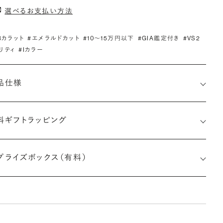
選べるお支払い方法
.3カラット
#エメラルドカット
#10〜15万円以下
#GIA鑑定付き
#VS2
リティ
#Iカラー
品仕様
料ギフトラッピング
1529177295
プライズボックス（有料）
さx幅×深さ)