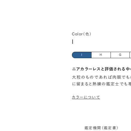
Color（色）
I
I
H
G
ニアカラーレスと評価される中
大粒のものであれば肉眼でも
に留まると熟練の鑑定士でも
カラーについて
鑑定機関（鑑定書）