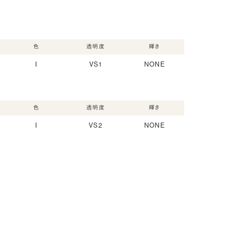
色
透明度
輝き
I
VS1
NONE
色
透明度
輝き
I
VS2
NONE