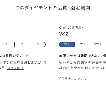
このダイヤモンドの品質・鑑定機関
Clarity（透明度）
VS2
F
E
D
VS2
VS1
VVS2
の3番目のグレード
肉眼で欠点は確認できない、
わずかに色味を感じますが、枠
極わずかな内包物の評価の中
専用
…
練の鑑定士が10倍に拡大して
続きを読む
クラリティについて