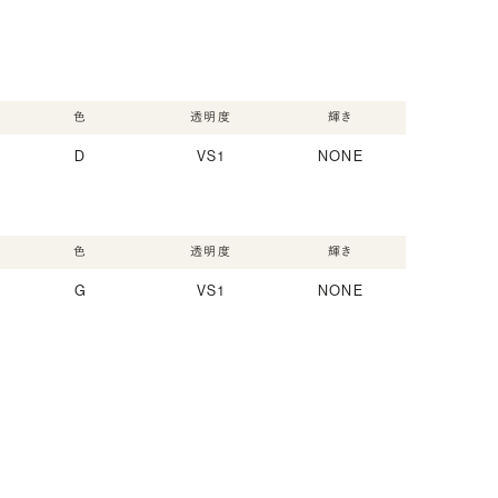
色
透明度
輝き
D
VS1
NONE
色
透明度
輝き
G
VS1
NONE