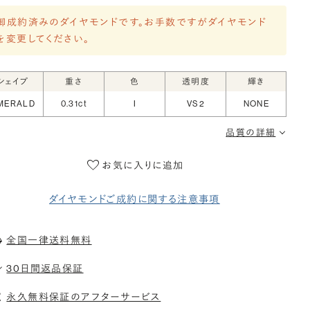
御成約済みのダイヤモンドです。お手数ですがダイヤモンド
を変更してください。
シェイプ
重さ
色
透明度
輝き
MERALD
0.31ct
I
VS2
NONE
品質の詳細
お気に入りに追加
ダイヤモンドご成約に関する注意事項
全国一律送料無料
30日間返品保証
永久無料保証のアフターサービス