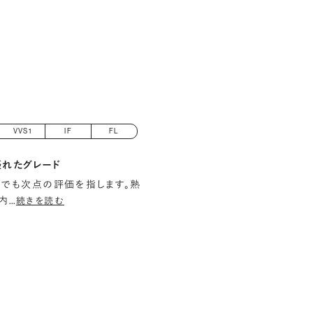
VVS1
IF
FL
優れたグレード
でも次点の評価を指します。熟
内
…
続きを読む