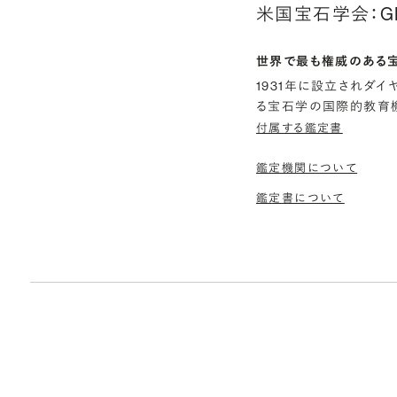
米国宝石学会：G
世界で最も権威のある
1931年に設立されダ
る宝石学の国際的教育機
付属する鑑定書
鑑定機関について
鑑定書について