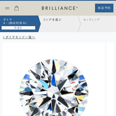
来店予約
ダイヤ
リングを選ぶ
セッティング
¥ - (御成約済み)
再選択
< ダイヤモンド一覧へ