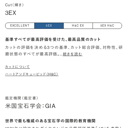
Cut（輝き）
3EX
EXCELLENT
3EX
H&C EX
3EX H&C
基準すべてが最高評価を受けた、最高品質のカット
カットの評価を決める3つの基準、カット総合評価、対称性、研
磨状態のすべてが最高評価。
…
続きを読む
カットについて
ハートアンドキューピッド（H&C）
鑑定機関（鑑定書）
米国宝石学会：GIA
世界で最も権威のある宝石学の国際的教育機関