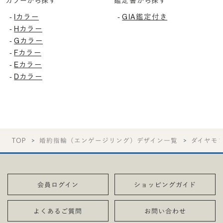
カラーから探す
鑑定書から探す
Iカラー
GIA鑑定付き
-
-
Hカラー
-
Gカラー
-
Fカラー
-
Eカラー
-
Dカラー
-
TOP
婚約指輪（エンゲージリング）デザイン一覧
ダイヤモ
会員ログイン
ショッピングガイド
よくあるご質問
お問い合わせ