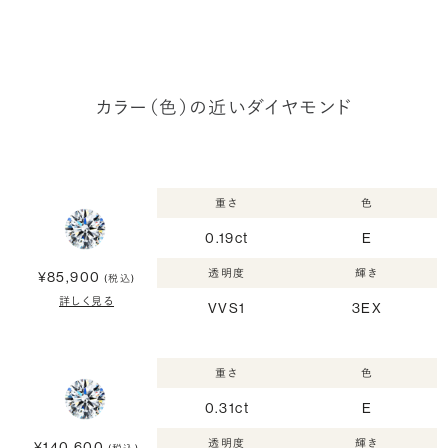
カラー（色）の近いダイヤモンド
重さ
色
0.19ct
E
透明度
輝き
¥85,900
(税込)
詳しく見る
VVS1
3EX
重さ
色
0.31ct
E
透明度
輝き
¥140,600