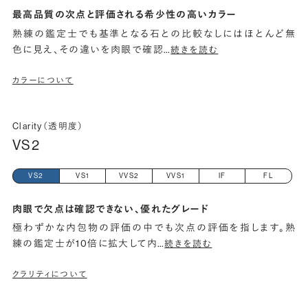
最高品質の次点と評価される希少性の高いカラー
熟練の鑑定士でも基準となる石との比較なしにはほとんど無
色に見え、その違いを肉眼で確認
…
続きを読む
カラーについて
Clarity（透明度）
VS2
VS2
VS1
VVS2
VVS1
IF
FL
肉眼で欠点は確認できない、優れたグレード
極わずかな内包物の評価の中でも次点の評価を指します。熟
練の鑑定士が10倍に拡大して内
…
続きを読む
クラリティについて