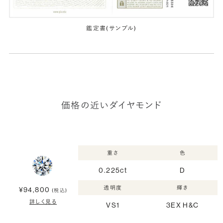
鑑定書(サンプル)
価格の近いダイヤモンド
重さ
色
0.225ct
D
透明度
輝き
¥94,800
(税込)
詳しく見る
VS1
3EX H&C