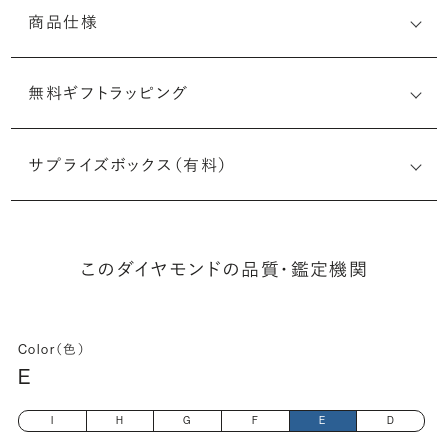
商品仕様
無料ギフトラッピング
7526173822
サプライズボックス（有料）
(最小直径-最大直径×深さ)
このダイヤモンドの品質・鑑定機関
Color（色）
E
I
H
G
F
E
D