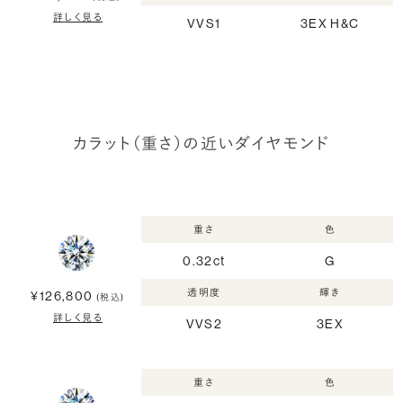
詳しく見る
VVS1
3EX H&C
カラット（重さ）の近いダイヤモンド
重さ
色
0.32ct
G
透明度
輝き
¥126,800
(税込)
詳しく見る
VVS2
3EX
重さ
色