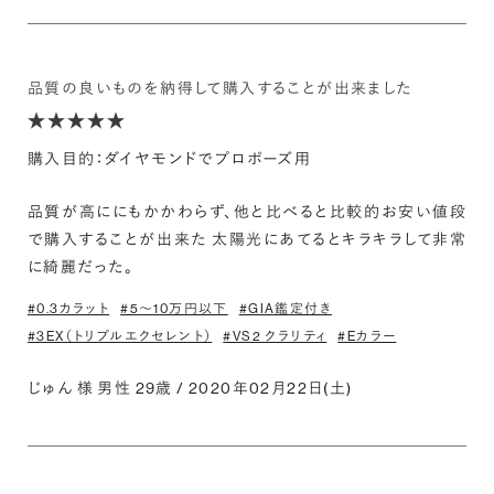
品質の良いものを納得して購入することが出来ました
購入目的：ダイヤモンドでプロポーズ用
品質が高ににもかかわらず、他と比べると比較的お安い値段
で購入することが出来た 太陽光にあてるとキラキラして非常
に綺麗だった。
#0.3カラット
#5〜10万円以下
#GIA鑑定付き
#3EX（トリプルエクセレント）
#VS2 クラリティ
#Eカラー
じゅん 様 男性 29歳 / 2020年02月22日(土)