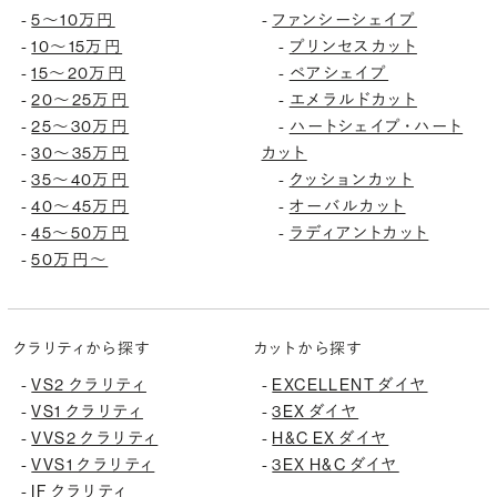
5〜10万円
ファンシーシェイプ
-
-
10〜15万円
プリンセスカット
-
-
15〜20万円
ペアシェイプ
-
-
20〜25万円
エメラルドカット
-
-
25〜30万円
ハートシェイプ・ハート
-
-
30〜35万円
カット
-
35〜40万円
クッションカット
-
-
40〜45万円
オーバルカット
-
-
45〜50万円
ラディアントカット
-
-
50万円〜
-
クラリティから探す
カットから探す
VS2 クラリティ
EXCELLENT ダイヤ
-
-
VS1 クラリティ
3EX ダイヤ
-
-
VVS2 クラリティ
H&C EX ダイヤ
-
-
VVS1 クラリティ
3EX H&C ダイヤ
-
-
IF クラリティ
-