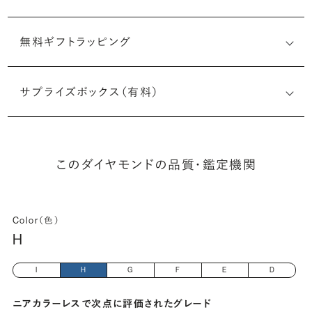
無料ギフトラッピング
2527152514
サプライズボックス（有料）
(長さx幅×深さ)
このダイヤモンドの品質・鑑定機関
Color（色）
H
I
H
G
F
E
D
ニアカラーレスで次点に評価されたグレード