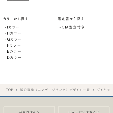
カラーから探す
鑑定書から探す
Iカラー
GIA鑑定付き
-
-
Hカラー
-
Gカラー
-
Fカラー
-
Eカラー
-
Dカラー
-
TOP
婚約指輪（エンゲージリング）デザイン一覧
ダイヤモ
会員ログイン
ショッピングガイド