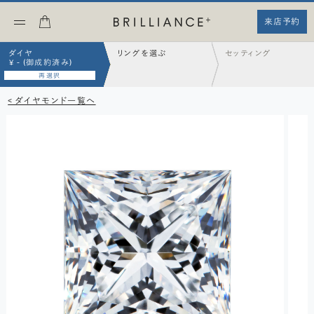
来店予約
ダイヤ
リングを選ぶ
セッティング
¥ - (御成約済み)
再選択
< ダイヤモンド一覧へ