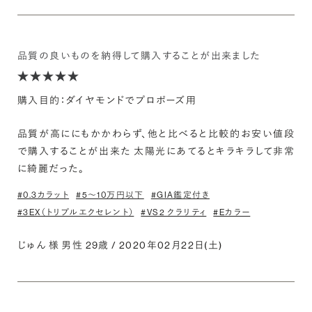
品質の良いものを納得して購入することが出来ました
購入目的：ダイヤモンドでプロポーズ用
品質が高ににもかかわらず、他と比べると比較的お安い値段
で購入することが出来た 太陽光にあてるとキラキラして非常
に綺麗だった。
#0.3カラット
#5〜10万円以下
#GIA鑑定付き
#3EX（トリプルエクセレント）
#VS2 クラリティ
#Eカラー
じゅん 様 男性 29歳 / 2020年02月22日(土)