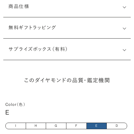
商品仕様
無料ギフトラッピング
7522146917
サプライズボックス（有料）
(最小直径-最大直径×深さ)
このダイヤモンドの品質・鑑定機関
Color（色）
E
I
H
G
F
E
D