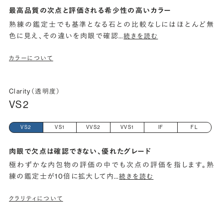
最高品質の次点と評価される希少性の高いカラー
熟練の鑑定士でも基準となる石との比較なしにはほとんど無
色に見え、その違いを肉眼で確認
…
続きを読む
カラーについて
Clarity（透明度）
VS2
VS2
VS1
VVS2
VVS1
IF
FL
肉眼で欠点は確認できない、優れたグレード
極わずかな内包物の評価の中でも次点の評価を指します。熟
練の鑑定士が10倍に拡大して内
…
続きを読む
クラリティについて