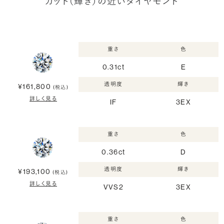
カット（輝き）の近いダイヤモンド
重さ
色
0.31ct
E
透明度
輝き
¥161,800
(税込)
詳しく見る
IF
3EX
重さ
色
0.36ct
D
透明度
輝き
¥193,100
(税込)
詳しく見る
VVS2
3EX
重さ
色