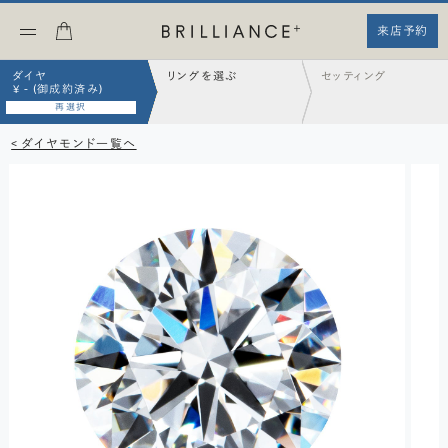
来店予約
ダイヤ
リングを選ぶ
セッティング
¥ - (御成約済み)
再選択
< ダイヤモンド一覧へ