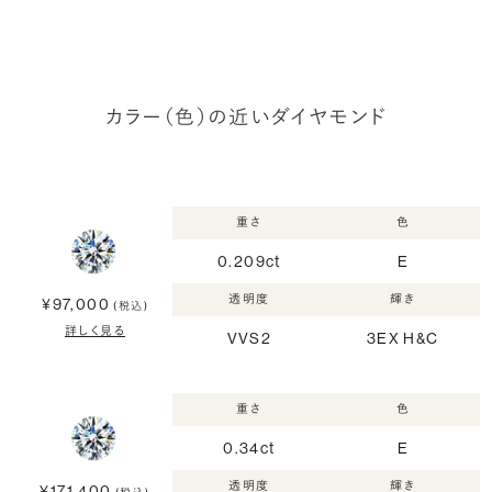
カラー（色）の近いダイヤモンド
重さ
色
0.209ct
E
透明度
輝き
¥97,000
(税込)
詳しく見る
VVS2
3EX H&C
重さ
色
0.34ct
E
透明度
輝き
¥171,400