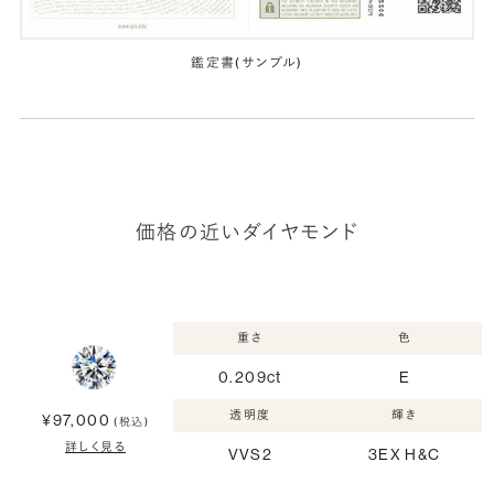
鑑定書(サンプル)
価格の近いダイヤモンド
重さ
色
0.209ct
E
透明度
輝き
¥97,000
(税込)
詳しく見る
VVS2
3EX H&C