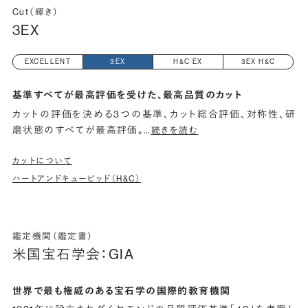
Cut（輝き）
3EX
EXCELLENT
3EX
H&C EX
3EX H&C
基準すべてが最高評価を受けた、最高品質のカット
カットの評価を決める3つの基準、カット総合評価、対称性、研
磨状態のすべてが最高評価。
…
続きを読む
カットについて
ハートアンドキューピッド（H&C）
鑑定機関（鑑定書）
米国宝石学会：GIA
世界で最も権威のある宝石学の国際的教育機関