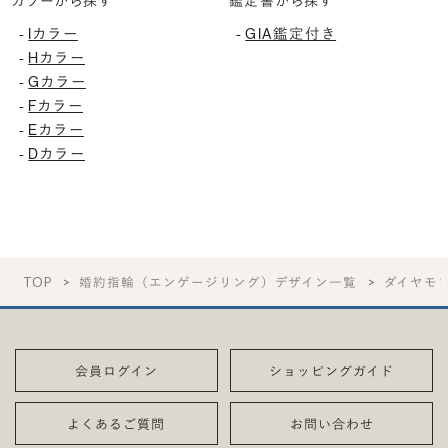
カラーから探す
鑑定書から探す
-
Iカラー
-
GIA鑑定付き
-
Hカラー
-
Gカラー
-
Fカラー
-
Eカラー
-
Dカラー
TOP
婚約指輪（エンゲージリング）デザイン一覧
ダイヤモ
会員ログイン
ショッピングガイド
よくあるご質問
お問い合わせ