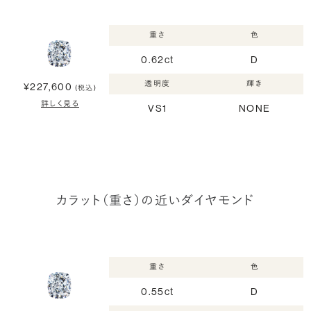
重さ
色
0.62ct
D
透明度
輝き
¥227,600
(税込)
詳しく見る
VS1
NONE
カラット（重さ）の近いダイヤモンド
重さ
色
0.55ct
D