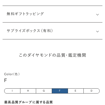
無料ギフトラッピング
5523150869
サプライズボックス（有料）
(長さx幅×深さ)
このダイヤモンドの品質・鑑定機関
Color（色）
F
I
H
G
F
E
D
最高品質グループに属する品質