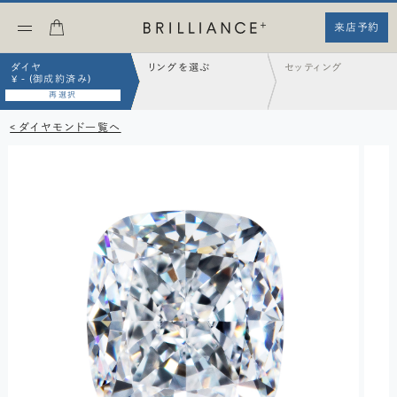
来店予約
ダイヤ
リングを選ぶ
セッティング
¥ - (御成約済み)
再選択
< ダイヤモンド一覧へ