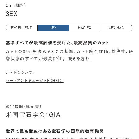
Cut（輝き）
3EX
EXCELLENT
3EX
H&C EX
3EX H&C
基準すべてが最高評価を受けた、最高品質のカット
カットの評価を決める3つの基準、カット総合評価、対称性、研
磨状態のすべてが最高評価。
…
続きを読む
カットについて
ハートアンドキューピッド（H&C）
鑑定機関（鑑定書）
米国宝石学会：GIA
世界で最も権威のある宝石学の国際的教育機関