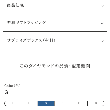
商品仕様
無料ギフトラッピング
6525124496
サプライズボックス（有料）
(最小直径-最大直径×深さ)
このダイヤモンドの品質・鑑定機関
Color（色）
G
I
H
G
F
E
D