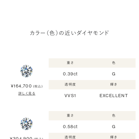
カラー（色）の近いダイヤモンド
重さ
色
0.39ct
G
透明度
輝き
¥164,700
(税込)
詳しく見る
VVS1
EXCELLENT
重さ
色
0.58ct
G
透明度
輝き
¥304,900