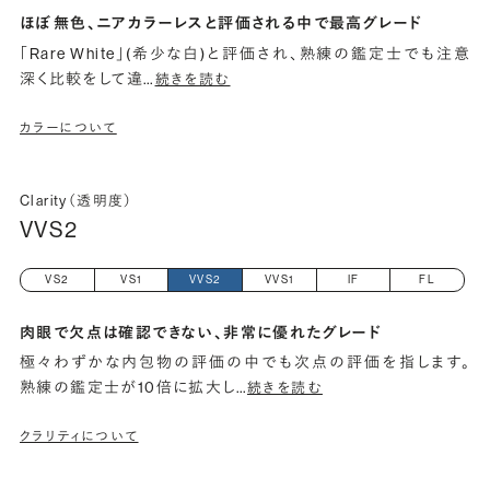
ほぼ無色、ニアカラーレスと評価される中で最高グレード
「Rare White」(希少な白)と評価され、熟練の鑑定士でも注意
深く比較をして違
…
続きを読む
カラーについて
Clarity（透明度）
VVS2
VS2
VS1
VVS2
VVS1
IF
FL
肉眼で欠点は確認できない、非常に優れたグレード
極々わずかな内包物の評価の中でも次点の評価を指します。
熟練の鑑定士が10倍に拡大し
…
続きを読む
クラリティについて