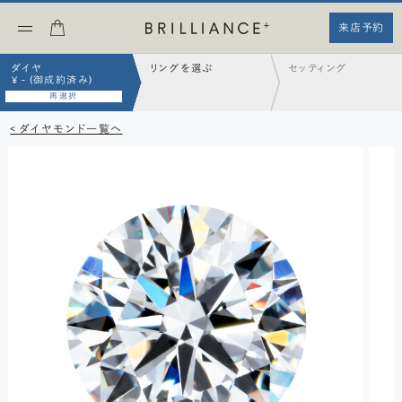
来店予約
ダイヤ
リングを選ぶ
セッティング
¥ - (御成約済み)
再選択
< ダイヤモンド一覧へ