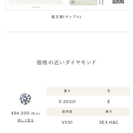
鑑定書(サンプル)
価格の近いダイヤモンド
重さ
色
0.202ct
E
透明度
輝き
¥94,300
(税込)
詳しく見る
VVS1
3EX H&C