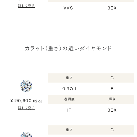
詳しく見る
VVS1
3EX
カラット（重さ）の近いダイヤモンド
重さ
色
0.37ct
E
透明度
輝き
¥190,600
(税込)
詳しく見る
IF
3EX
重さ
色