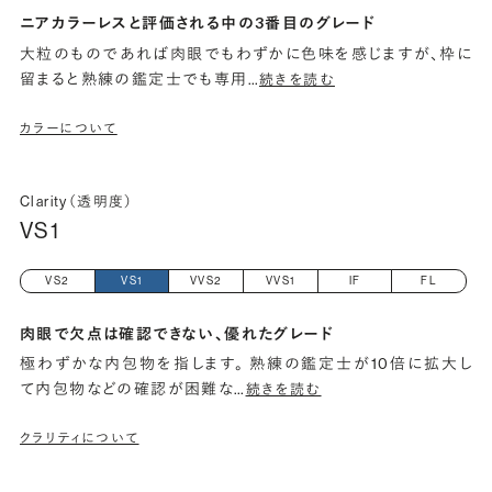
ニアカラーレスと評価される中の3番目のグレード
大粒のものであれば肉眼でもわずかに色味を感じますが、枠に
留まると熟練の鑑定士でも専用
…
続きを読む
カラーについて
Clarity（透明度）
VS1
VS2
VS1
VVS2
VVS1
IF
FL
肉眼で欠点は確認できない、優れたグレード
極わずかな内包物を指します。 熟練の鑑定士が10倍に拡大し
て内包物などの確認が困難な
…
続きを読む
クラリティについて