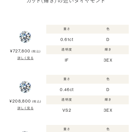
カット（輝き）の近いダイヤモンド
重さ
色
0.61ct
D
透明度
輝き
¥727,800
(税込)
詳しく見る
IF
3EX
重さ
色
0.46ct
D
透明度
輝き
¥208,800
(税込)
詳しく見る
VS2
3EX
重さ
色