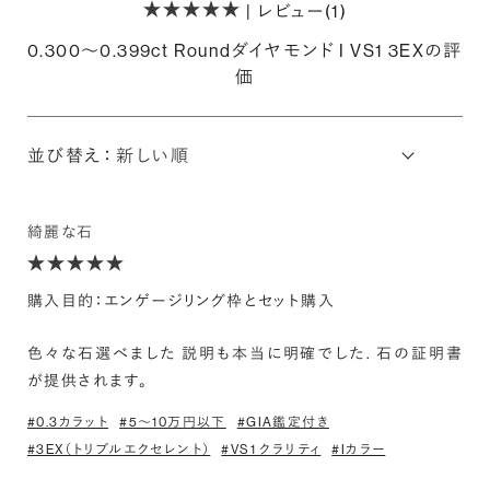
| レビュー(1)
0.300〜0.399ct Roundダイヤモンド I VS1 3EXの評
価
並び替え：
綺麗な石
購入目的：エンゲージリング枠とセット購入
色々な石選べました 説明も本当に明確でした. 石の証明書
が提供されます。
#0.3カラット
#5〜10万円以下
#GIA鑑定付き
#3EX（トリプルエクセレント）
#VS1 クラリティ
#Iカラー