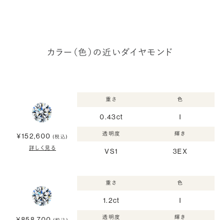
カラー（色）の近いダイヤモンド
重さ
色
0.43ct
I
透明度
輝き
¥152,600
(税込)
詳しく見る
VS1
3EX
重さ
色
1.2ct
I
透明度
輝き
¥858,700