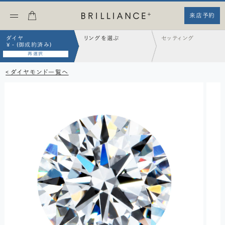
来店予約
ダイヤ
リングを選ぶ
セッティング
¥ - (御成約済み)
再選択
< ダイヤモンド一覧へ