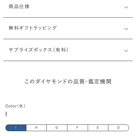
商品仕様
無料ギフトラッピング
6521078713
サプライズボックス（有料）
(最小直径-最大直径×深さ)
このダイヤモンドの品質・鑑定機関
Color（色）
I
I
H
G
F
E
D