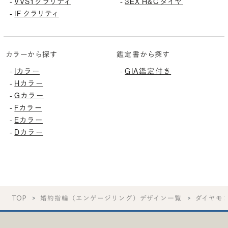
-
VVS1 クラリティ
-
3EX H&C ダイヤ
-
IF クラリティ
カラーから探す
鑑定書から探す
-
Iカラー
-
GIA鑑定付き
-
Hカラー
-
Gカラー
-
Fカラー
-
Eカラー
-
Dカラー
TOP
婚約指輪（エンゲージリング）デザイン一覧
ダイヤモ