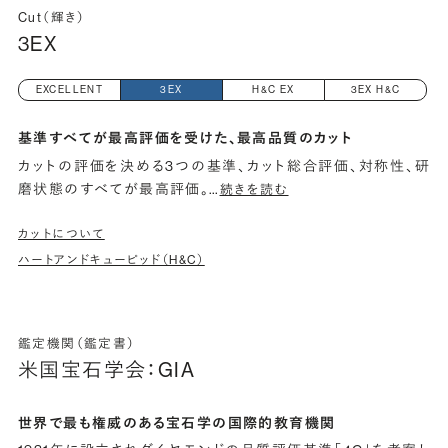
Cut（輝き）
3EX
EXCELLENT
3EX
H&C EX
3EX H&C
基準すべてが最高評価を受けた、最高品質のカット
カットの評価を決める3つの基準、カット総合評価、対称性、研
磨状態のすべてが最高評価。
…
続きを読む
カットについて
ハートアンドキューピッド（H&C）
鑑定機関（鑑定書）
米国宝石学会：GIA
世界で最も権威のある宝石学の国際的教育機関