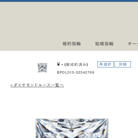
婚約指輪
結婚指輪
オー
¥ -
再選択
詳細
(御成約済み)
BPDL013-02342769
< ダイヤモンドルース一覧へ