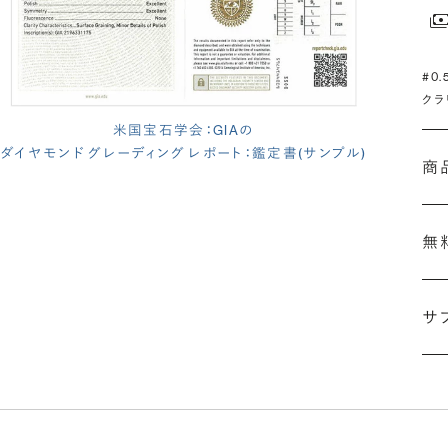
#0
クラ
米国宝石学会：GIAの
ダイヤモンド グレーディング レポート：鑑定書(サンプル)
商
無
サ
(長