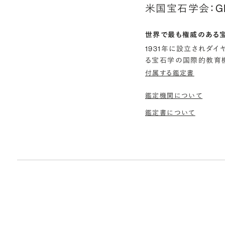
米国宝石学会：G
世界で最も権威のある
1931年に設立されダ
る宝石学の国際的教育機
付属する鑑定書
鑑定機関について
鑑定書について