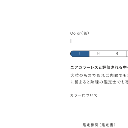
Color（色）
I
I
H
G
ニアカラーレスと評価される中
大粒のものであれば肉眼でも
に留まると熟練の鑑定士でも
カラーについて
鑑定機関（鑑定書）