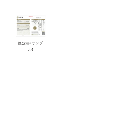
鑑定書(サンプ
ル)