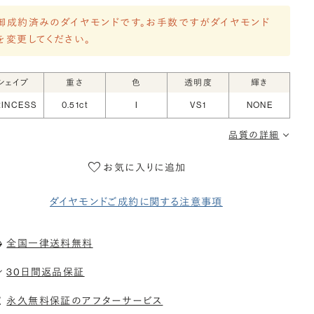
御成約済みのダイヤモンドです。お手数ですがダイヤモンド
を変更してください。
シェイプ
重さ
色
透明度
輝き
RINCESS
0.51ct
I
VS1
NONE
品質の詳細
お気に入りに追加
ダイヤモンドご成約に関する注意事項
全国一律送料無料
30日間返品保証
永久無料保証のアフターサービス