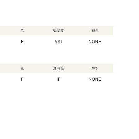
色
透明度
輝き
E
VS1
NONE
色
透明度
輝き
F
IF
NONE