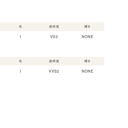
色
透明度
輝き
I
VS2
NONE
色
透明度
輝き
I
VVS2
NONE