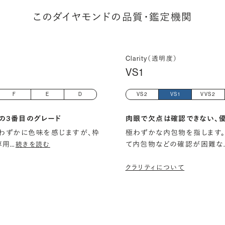
このダイヤモンドの品質・鑑定機関
Clarity（透明度）
VS1
F
E
D
VS2
VS1
VVS2
の3番目のグレード
肉眼で欠点は確認できない、
わずかに色味を感じますが、枠
極わずかな内包物を指します。
専用
…
て内包物などの確認が困難な
続きを読む
クラリティについて