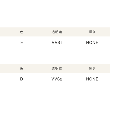
色
透明度
輝き
E
VVS1
NONE
色
透明度
輝き
D
VVS2
NONE