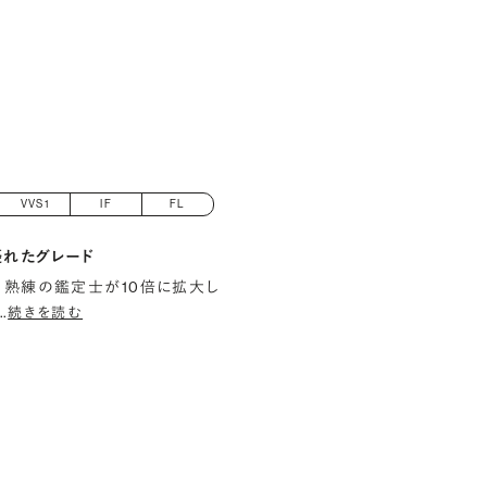
VVS1
IF
FL
優れたグレード
 熟練の鑑定士が10倍に拡大し
…
続きを読む