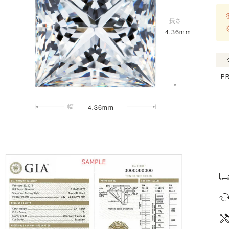
4.36mm
P
4.36mm