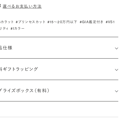
選べるお支払い方法
.5カラット
#プリンセスカット
#15〜20万円以下
#GIA鑑定付き
#VS1
リティ
#Iカラー
品仕様
料ギフトラッピング
7521100144
プライズボックス（有料）
さx幅×深さ)