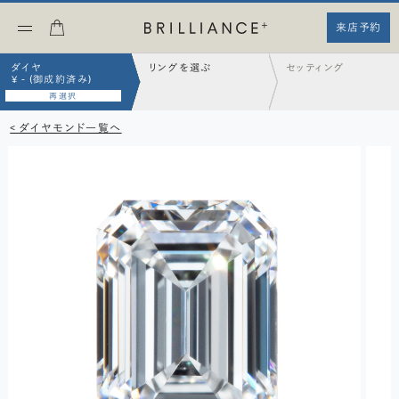
来店予約
ダイヤ
リングを選ぶ
セッティング
¥ - (御成約済み)
再選択
< ダイヤモンド一覧へ