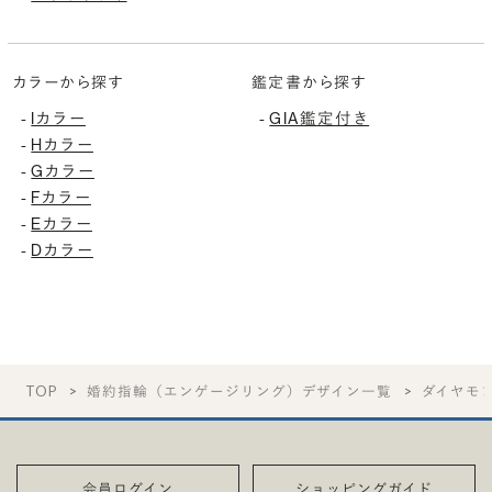
カラーから探す
鑑定書から探す
Iカラー
GIA鑑定付き
-
-
Hカラー
-
Gカラー
-
Fカラー
-
Eカラー
-
Dカラー
-
TOP
婚約指輪（エンゲージリング）デザイン一覧
ダイヤモ
会員ログイン
ショッピングガイド