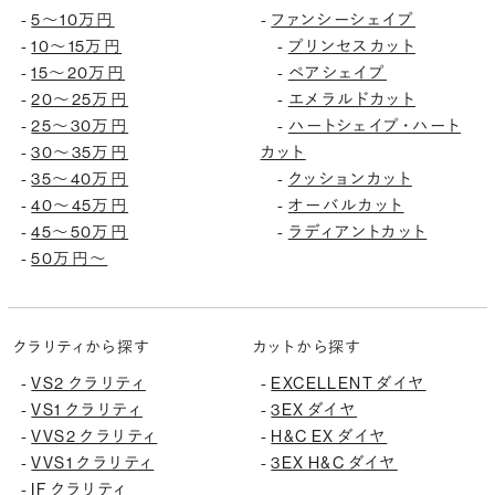
5〜10万円
ファンシーシェイプ
-
-
10〜15万円
プリンセスカット
-
-
15〜20万円
ペアシェイプ
-
-
20〜25万円
エメラルドカット
-
-
25〜30万円
ハートシェイプ・ハート
-
-
30〜35万円
カット
-
35〜40万円
クッションカット
-
-
40〜45万円
オーバルカット
-
-
45〜50万円
ラディアントカット
-
-
50万円〜
-
クラリティから探す
カットから探す
VS2 クラリティ
EXCELLENT ダイヤ
-
-
VS1 クラリティ
3EX ダイヤ
-
-
VVS2 クラリティ
H&C EX ダイヤ
-
-
VVS1 クラリティ
3EX H&C ダイヤ
-
-
IF クラリティ
-