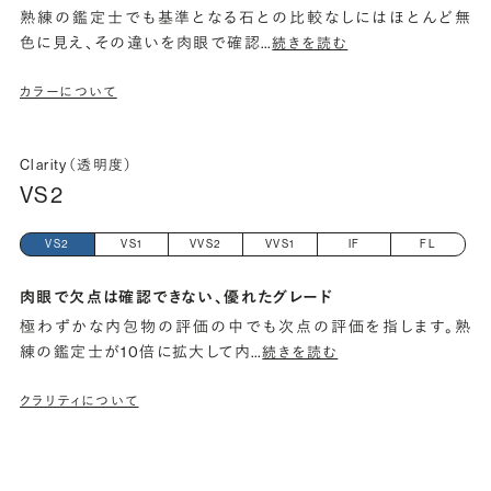
熟練の鑑定士でも基準となる石との比較なしにはほとんど無
色に見え、その違いを肉眼で確認
…
続きを読む
カラーについて
Clarity（透明度）
VS2
VS2
VS1
VVS2
VVS1
IF
FL
肉眼で欠点は確認できない、優れたグレード
極わずかな内包物の評価の中でも次点の評価を指します。熟
練の鑑定士が10倍に拡大して内
…
続きを読む
クラリティについて