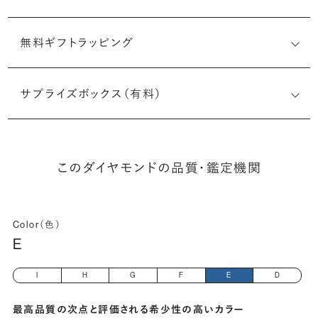
無料ギフトラッピング
2527044785
サプライズボックス（有料）
(長さx幅×深さ)
このダイヤモンドの品質・鑑定機関
Color（色）
E
I
H
G
F
E
D
最高品質の次点と評価される希少性の高いカラー