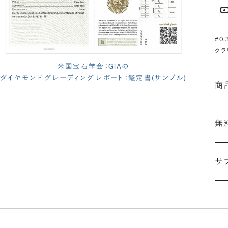
#0
クラ
米国宝石学会：GIAの
ダイヤモンド グレーディング レポート：鑑定書(サンプル)
商
無
サ
(長