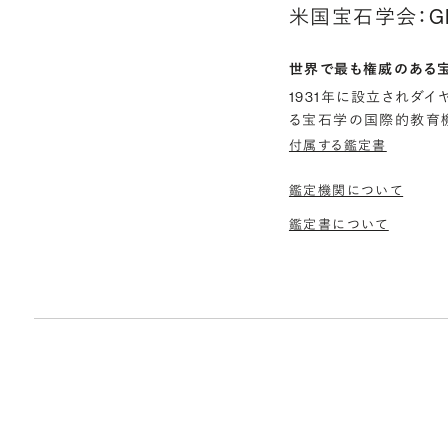
米国宝石学会：G
世界で最も権威のある
1931年に設立されダ
る宝石学の国際的教育機
付属する鑑定書
鑑定機関について
鑑定書について