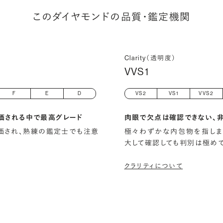
このダイヤモンドの品質・鑑定機関
Clarity（透明度）
VVS1
F
E
D
VS2
VS1
VVS2
価される中で最高グレード
肉眼で欠点は確認できない、
)と評価され、熟練の鑑定士でも注意
極々わずかな内包物を指しま
大して確認しても判別は極め
クラリティについて