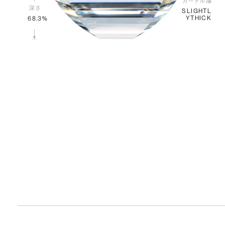
SLIGHTL
YTHICK
68.3%