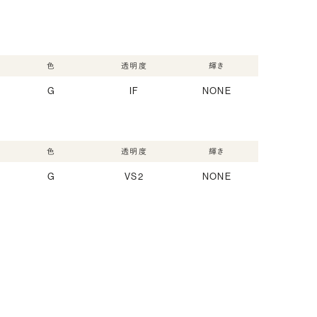
色
透明度
輝き
G
IF
NONE
色
透明度
輝き
G
VS2
NONE