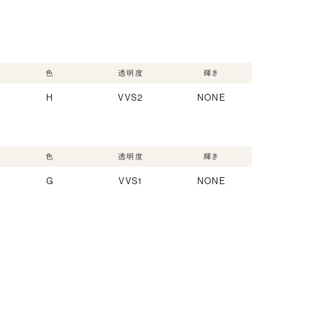
色
透明度
輝き
H
VVS2
NONE
色
透明度
輝き
G
VVS1
NONE