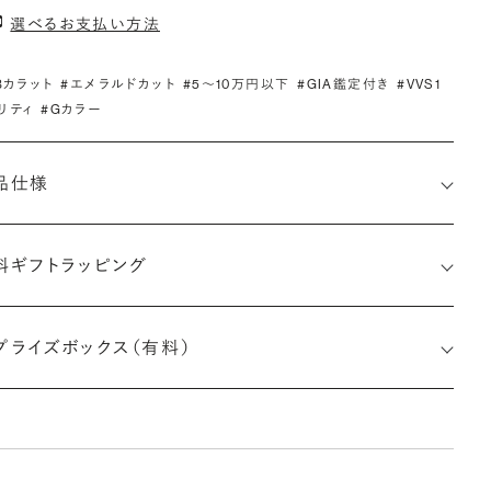
選べるお支払い方法
.3カラット
#エメラルドカット
#5〜10万円以下
#GIA鑑定付き
#VVS1
リティ
#Gカラー
品仕様
料ギフトラッピング
5526053416
プライズボックス（有料）
さx幅×深さ)