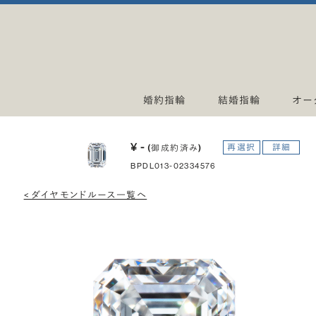
婚約指輪
結婚指輪
オー
¥ -
再選択
詳細
(御成約済み)
BPDL013-02334576
< ダイヤモンドルース一覧へ