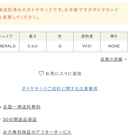
御成約済みのダイヤモンドです。お手数ですがダイヤモンド
を変更してください。
シェイプ
重さ
色
透明度
輝き
MERALD
0.3ct
G
VVS1
NONE
品質の詳細
お気に入りに追加
ダイヤモンドご成約に関する注意事項
全国一律送料無料
30日間返品保証
永久無料保証のアフターサービス