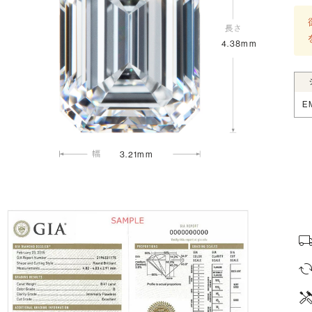
4.38mm
E
3.21mm