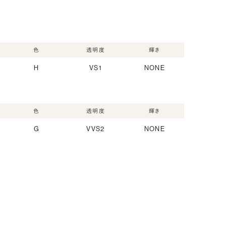
色
透明度
輝き
H
VS1
NONE
色
透明度
輝き
G
VVS2
NONE