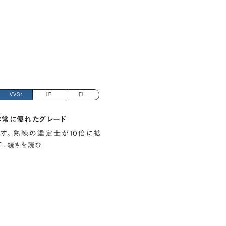
VVS1
IF
FL
非常に優れたグレード
す。 熟練の鑑定士が10倍に拡
て
…
続きを読む