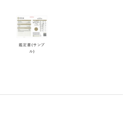
鑑定書(サンプ
ル)