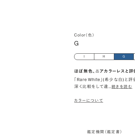
Color（色）
G
I
H
G
ほぼ無色、ニアカラーレスと評
「Rare White」(希少な白
深く比較をして違
…
続きを読む
カラーについて
鑑定機関（鑑定書）