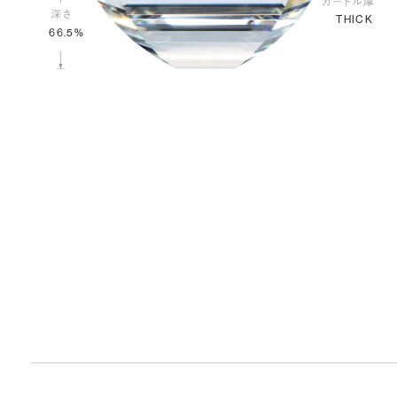
THICK
66.5%