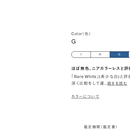
Color（色）
G
I
H
G
ほぼ無色、ニアカラーレスと評
「Rare White」(希少な白
深く比較をして違
…
続きを読む
カラーについて
鑑定機関（鑑定書）