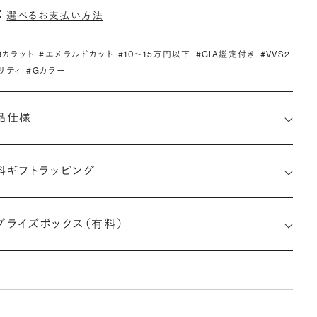
選べるお支払い方法
.3カラット
#エメラルドカット
#10〜15万円以下
#GIA鑑定付き
#VVS2
リティ
#Gカラー
品仕様
料ギフトラッピング
6522009317
プライズボックス（有料）
さx幅×深さ)