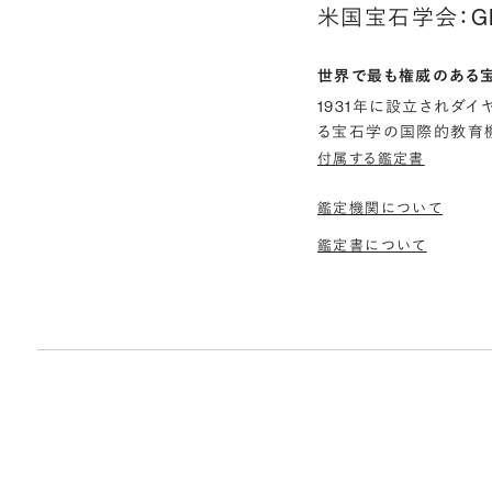
米国宝石学会：G
世界で最も権威のある
1931年に設立されダ
る宝石学の国際的教育機
付属する鑑定書
鑑定機関について
鑑定書について