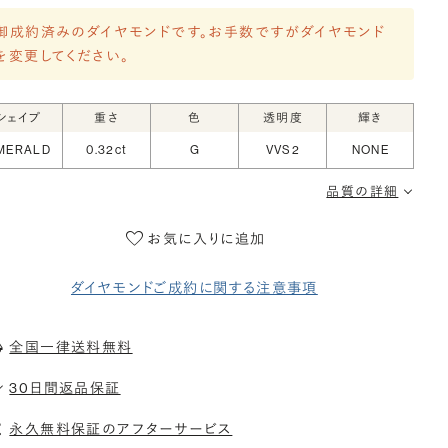
御成約済みのダイヤモンドです。お手数ですがダイヤモンド
を変更してください。
シェイプ
重さ
色
透明度
輝き
MERALD
0.32ct
G
VVS2
NONE
品質の詳細
お気に入りに追加
ダイヤモンドご成約に関する注意事項
全国一律送料無料
30日間返品保証
永久無料保証のアフターサービス