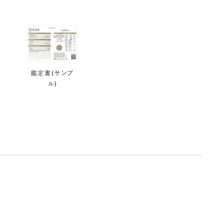
鑑定書(サンプ
ル)