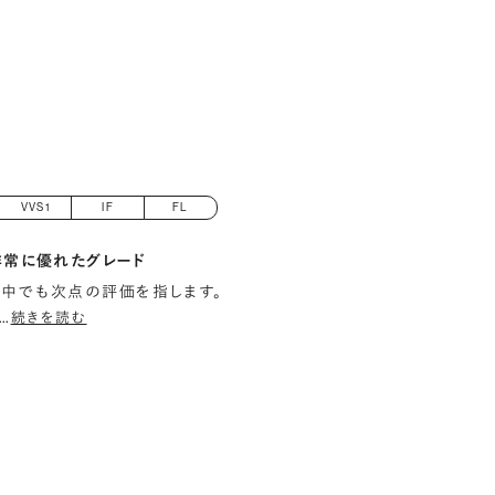
VVS1
IF
FL
非常に優れたグレード
中でも次点の評価を指します。
…
続きを読む