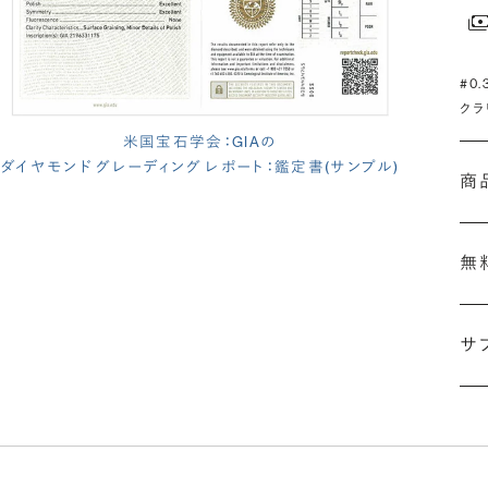
#0
クラ
米国宝石学会：GIAの
ダイヤモンド グレーディング レポート：鑑定書(サンプル)
商
無
サ
(長