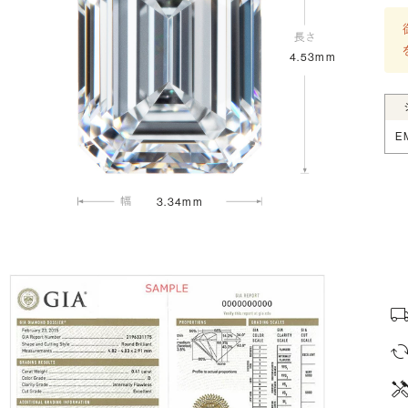
4.53mm
E
3.34mm