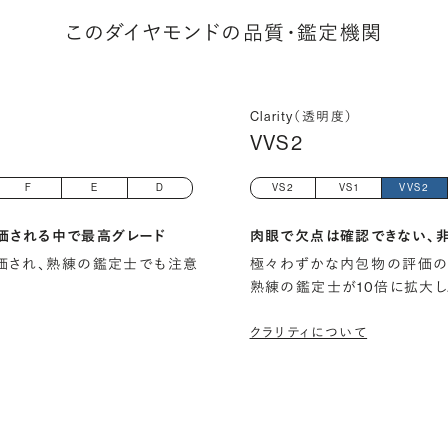
このダイヤモンドの品質・鑑定機関
Clarity（透明度）
VVS2
F
E
D
VS2
VS1
VVS2
価される中で最高グレード
肉眼で欠点は確認できない、
)と評価され、熟練の鑑定士でも注意
極々わずかな内包物の評価の
熟練の鑑定士が10倍に拡大し
クラリティについて