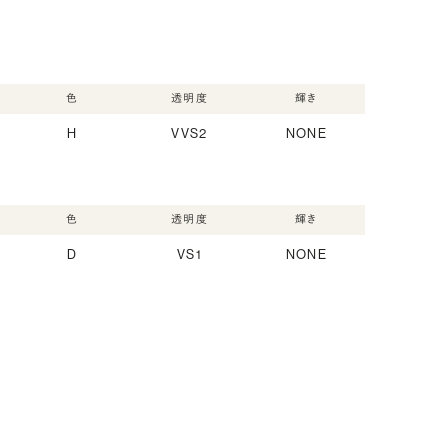
色
透明度
輝き
H
VVS2
NONE
色
透明度
輝き
D
VS1
NONE