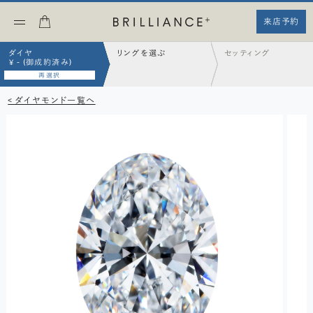
来店予約
ダイヤ
リングを選ぶ
セッティング
¥ - (御成約済み)
再選択
< ダイヤモンド一覧へ