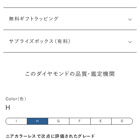
無料ギフトラッピング
7511988492
サプライズボックス（有料）
(長さx幅×深さ)
このダイヤモンドの品質・鑑定機関
Color（色）
H
I
H
G
F
E
D
ニアカラーレスで次点に評価されたグレード