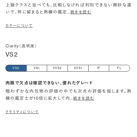
上級クラスと並べても、比較しなければ判別できない微妙な違
いで、枠に留まると熟練の鑑定
…
続きを読む
カラーについて
Clarity（透明度）
VS2
VS2
VS1
VVS2
VVS1
IF
FL
肉眼で欠点は確認できない、優れたグレード
極わずかな内包物の評価の中でも次点の評価を指します。熟
練の鑑定士が10倍に拡大して内
…
続きを読む
クラリティについて