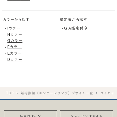
カラーから探す
鑑定書から探す
Iカラー
GIA鑑定付き
-
-
Hカラー
-
Gカラー
-
Fカラー
-
Eカラー
-
Dカラー
-
TOP
婚約指輪（エンゲージリング）デザイン一覧
ダイヤモ
会員ログイン
ショッピングガイド