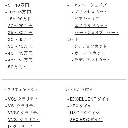
5〜10万円
ファンシーシェイプ
-
-
10〜15万円
プリンセスカット
-
-
15〜20万円
ペアシェイプ
-
-
20〜25万円
エメラルドカット
-
-
25〜30万円
ハートシェイプ・ハート
-
-
30〜35万円
カット
-
35〜40万円
クッションカット
-
-
40〜45万円
オーバルカット
-
-
45〜50万円
ラディアントカット
-
-
50万円〜
-
クラリティから探す
カットから探す
VS2 クラリティ
EXCELLENT ダイヤ
-
-
VS1 クラリティ
3EX ダイヤ
-
-
VVS2 クラリティ
H&C EX ダイヤ
-
-
VVS1 クラリティ
3EX H&C ダイヤ
-
-
IF クラリティ
-