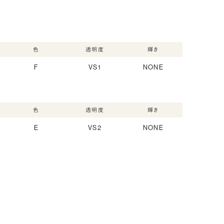
色
透明度
輝き
F
VS1
NONE
色
透明度
輝き
E
VS2
NONE