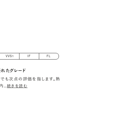
VVS1
IF
FL
優れたグレード
でも次点の評価を指します。熟
内
…
続きを読む