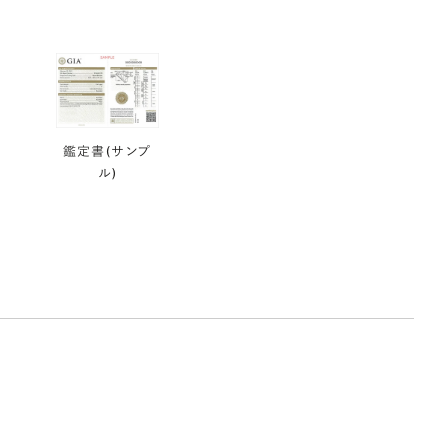
鑑定書(サンプ
ル)