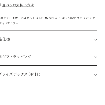
選べるお支払い方法
.3カラット
#オーバルカット
#10〜15万円以下
#GIA鑑定付き
#VS2 ク
ティ
#Fカラー
品仕様
料ギフトラッピング
2517985850
プライズボックス（有料）
さx幅×深さ)