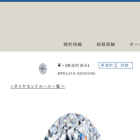
婚約指輪
結婚指輪
オー
¥ -
再選択
詳細
(御成約済み)
BPDL013-02321040
< ダイヤモンドルース一覧へ