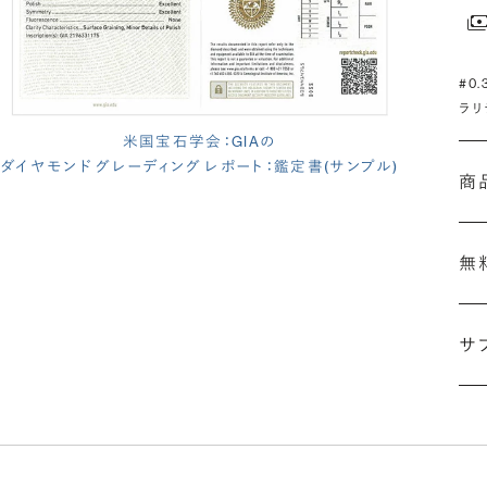
#0
ラリ
米国宝石学会：GIAの
ダイヤモンド グレーディング レポート：鑑定書(サンプル)
商
無
サ
(長