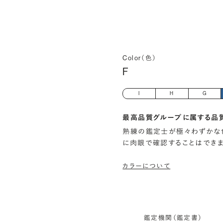
Color（色）
F
I
H
G
最高品質グループに属する品
熟練の鑑定士が極々わずかな
に肉眼で確認することはでき
カラーについて
鑑定機関（鑑定書）