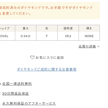
御成約済みのダイヤモンドです。お手数ですがダイヤモンド
を変更してください。
シェイプ
重さ
色
透明度
輝き
OVAL
0.34ct
F
VS2
NONE
品質の詳細
お気に入りに追加
ダイヤモンドご成約に関する注意事項
全国一律送料無料
30日間返品保証
永久無料保証のアフターサービス