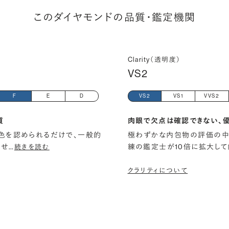
このダイヤモンドの品質・鑑定機関
Clarity（透明度）
VS2
F
E
D
VS2
VS1
VVS2
質
肉眼で欠点は確認できない、
色を認められるだけで、一般的
極わずかな内包物の評価の中
ませ
…
練の鑑定士が10倍に拡大して
続きを読む
クラリティについて