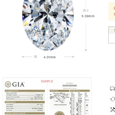
5.39mm
4.01mm