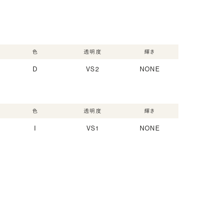
色
透明度
輝き
D
VS2
NONE
色
透明度
輝き
I
VS1
NONE