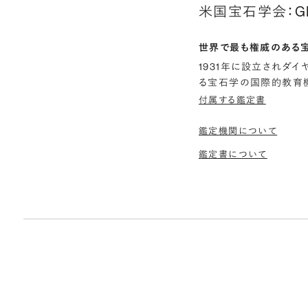
米国宝石学会：G
世界で最も権威のある
1931年に設立されダ
る宝石学の国際的教育機
付属する鑑定書
鑑定機関について
鑑定書について