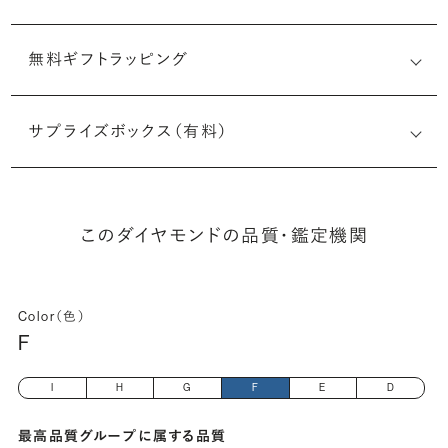
無料ギフトラッピング
6511972521
サプライズボックス（有料）
(長さx幅×深さ)
このダイヤモンドの品質・鑑定機関
Color（色）
F
I
H
G
F
E
D
最高品質グループに属する品質