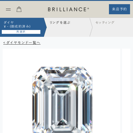
来店予約
ダイヤ
リングを選ぶ
セッティング
¥ - (御成約済み)
再選択
< ダイヤモンド一覧へ