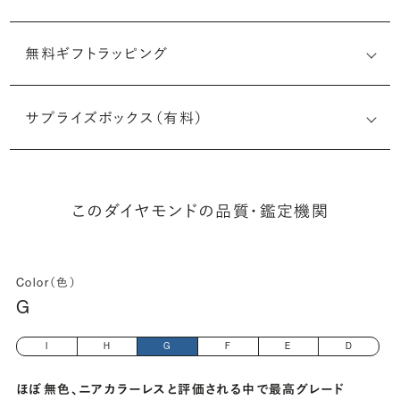
無料ギフトラッピング
2518924536
サプライズボックス（有料）
(長さx幅×深さ)
このダイヤモンドの品質・鑑定機関
Color（色）
G
I
H
G
F
E
D
ほぼ無色、ニアカラーレスと評価される中で最高グレード