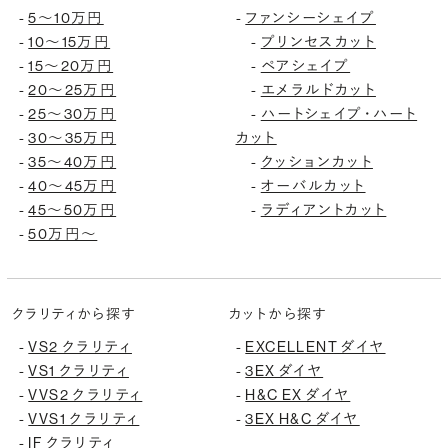
5〜10万円
ファンシーシェイプ
-
-
10〜15万円
プリンセスカット
-
-
15〜20万円
ペアシェイプ
-
-
20〜25万円
エメラルドカット
-
-
25〜30万円
ハートシェイプ・ハート
-
-
30〜35万円
カット
-
35〜40万円
クッションカット
-
-
40〜45万円
オーバルカット
-
-
45〜50万円
ラディアントカット
-
-
50万円〜
-
クラリティから探す
カットから探す
VS2 クラリティ
EXCELLENT ダイヤ
-
-
VS1 クラリティ
3EX ダイヤ
-
-
VVS2 クラリティ
H&C EX ダイヤ
-
-
VVS1 クラリティ
3EX H&C ダイヤ
-
-
IF クラリティ
-