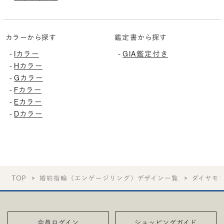
カラーから探す
鑑定書から探す
Iカラー
GIA鑑定付き
-
-
Hカラー
-
Gカラー
-
Fカラー
-
Eカラー
-
Dカラー
-
TOP
婚約指輪（エンゲージリング）デザイン一覧
ダイヤモ
会員ログイン
ショッピングガイド