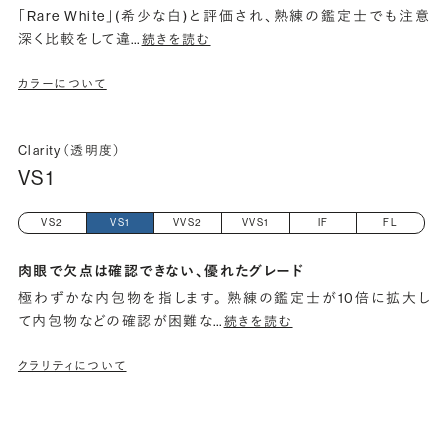
「Rare White」(希少な白)と評価され、熟練の鑑定士でも注意
深く比較をして違
…
続きを読む
カラーについて
Clarity（透明度）
VS1
VS2
VS1
VVS2
VVS1
IF
FL
肉眼で欠点は確認できない、優れたグレード
極わずかな内包物を指します。 熟練の鑑定士が10倍に拡大し
て内包物などの確認が困難な
…
続きを読む
クラリティについて