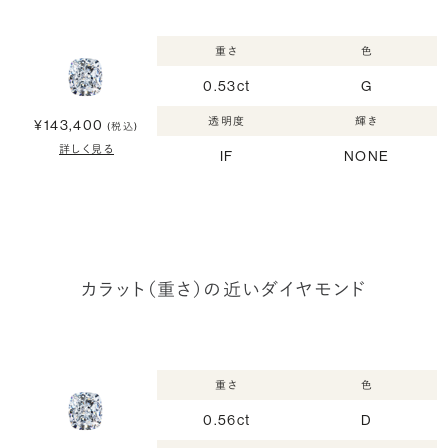
重さ
色
0.53ct
G
透明度
輝き
¥143,400
(税込)
詳しく見る
IF
NONE
カラット（重さ）の近いダイヤモンド
重さ
色
0.56ct
D