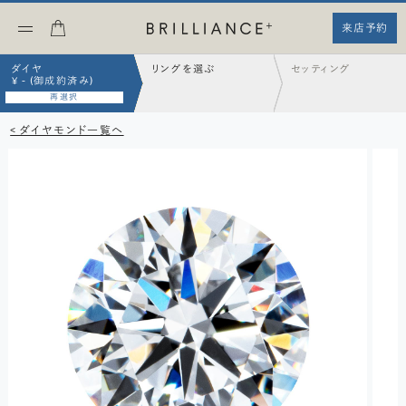
来店予約
ダイヤ
リングを選ぶ
セッティング
¥ - (御成約済み)
再選択
< ダイヤモンド一覧へ