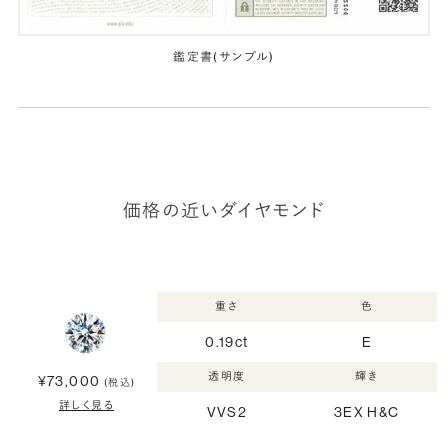
鑑定書(サンプル)
価格の近いダイヤモンド
重さ
色
0.19ct
E
透明度
輝き
¥73,000
(税込)
詳しく見る
VVS2
3EX H&C