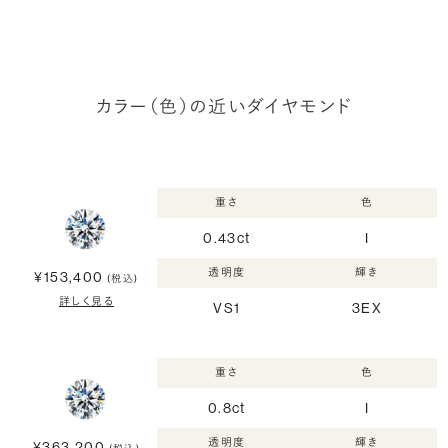
カラー（色）の近いダイヤモンド
重さ
色
0.43ct
I
透明度
輝き
¥153,400
(税込)
詳しく見る
VS1
3EX
重さ
色
0.8ct
I
透明度
輝き
¥363,200