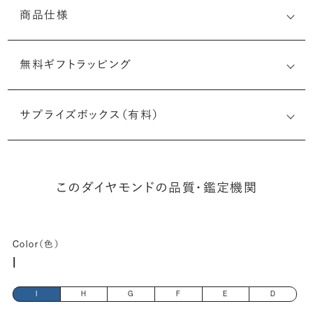
商品仕様
無料ギフトラッピング
6512942718
サプライズボックス（有料）
(最小直径-最大直径×深さ)
このダイヤモンドの品質・鑑定機関
Color（色）
I
I
H
G
F
E
D