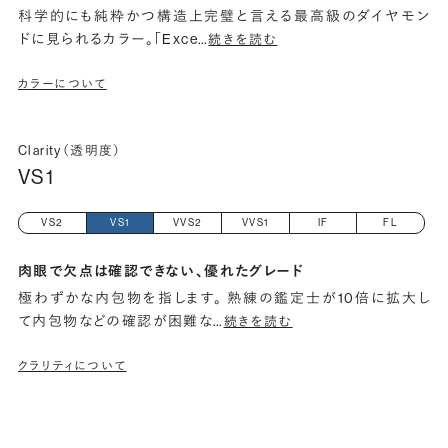
科学的にも純粋かつ構造上完璧と言える最高級のダイヤモン
ドに見られるカラー。「Exce
…
続きを読む
カラーについて
Clarity（透明度）
VS1
VS2
VS1
VVS2
VVS1
IF
FL
肉眼で欠点は確認できない、優れたグレード
極わずかな内包物を指します。 熟練の鑑定士が10倍に拡大し
て内包物などの確認が困難な
…
続きを読む
クラリティについて