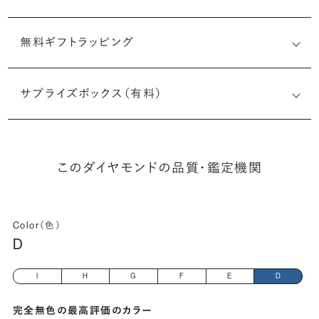
無料ギフトラッピング
7513909602
サプライズボックス（有料）
(長さx幅×深さ)
このダイヤモンドの品質・鑑定機関
Color（色）
D
I
H
G
F
E
D
完全無色の最高評価のカラー