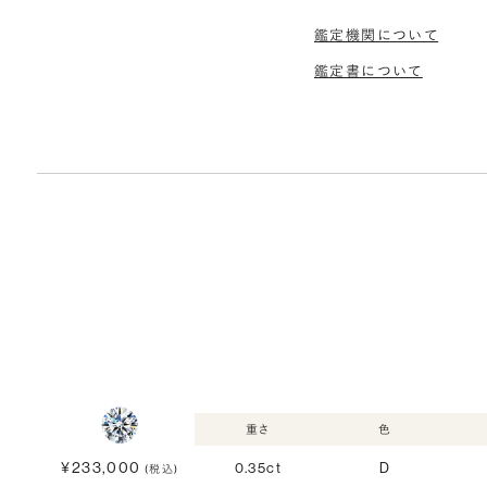
鑑定機関について
鑑定書について
重さ
色
¥233,000
0.35ct
D
(税込)