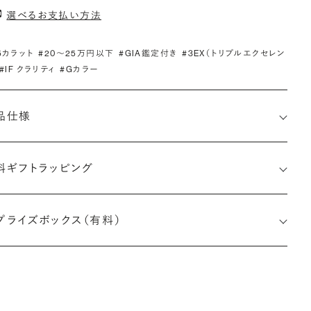
選べるお支払い方法
.5カラット
#20〜25万円以下
#GIA鑑定付き
#3EX（トリプルエクセレン
#IF クラリティ
#Gカラー
品仕様
料ギフトラッピング
2514902645
プライズボックス（有料）
小直径-最大直径×深さ)