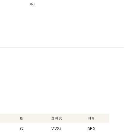
ル)
色
透明度
輝き
G
VVS1
3EX