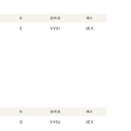
色
透明度
輝き
E
VVS1
3EX
色
透明度
輝き
G
VVS2
3EX