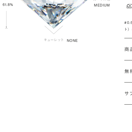
61.8%
MEDIUM
#0
ト）
NONE
商
無
サ
(最