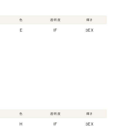
色
透明度
輝き
E
IF
3EX
色
透明度
輝き
H
IF
3EX