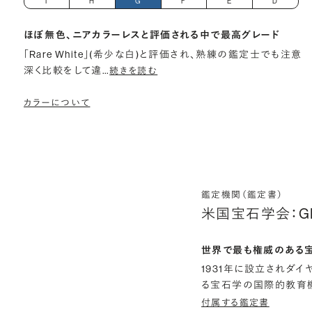
I
H
G
F
E
D
ほぼ無色、ニアカラーレスと評価される中で最高グレード
「Rare White」(希少な白)と評価され、熟練の鑑定士でも注意
深く比較をして違
…
続きを読む
カラーについて
鑑定機関（鑑定書）
米国宝石学会：G
世界で最も権威のある
1931年に設立されダ
る宝石学の国際的教育機
付属する鑑定書