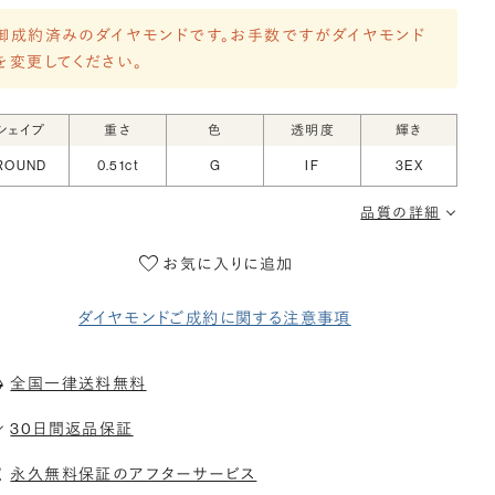
御成約済みのダイヤモンドです。お手数ですがダイヤモンド
を変更してください。
シェイプ
重さ
色
透明度
輝き
ROUND
0.51ct
G
IF
3EX
品質の詳細
お気に入りに追加
ダイヤモンドご成約に関する注意事項
全国一律送料無料
30日間返品保証
永久無料保証のアフターサービス