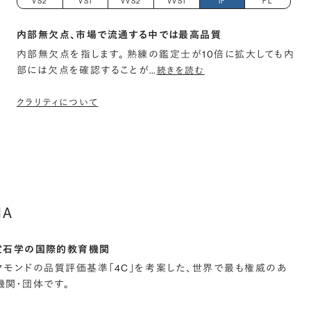
VS2
VS1
VVS2
VVS1
IF
FL
内部無欠点、市場で流通する中では最高品質
内部無欠点を指します。 熟練の鑑定士が10倍に拡大しても内
部には欠点を確認することが
…
続きを読む
クラリティについて
IA
宝石学の国際的教育機関
イヤモンドの品質評価基準「4C」を考案した、世界で最も権威のあ
関・団体です。