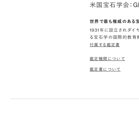
米国宝石学会：G
世界で最も権威のある
1931年に設立されダ
る宝石学の国際的教育機
付属する鑑定書
鑑定機関について
鑑定書について