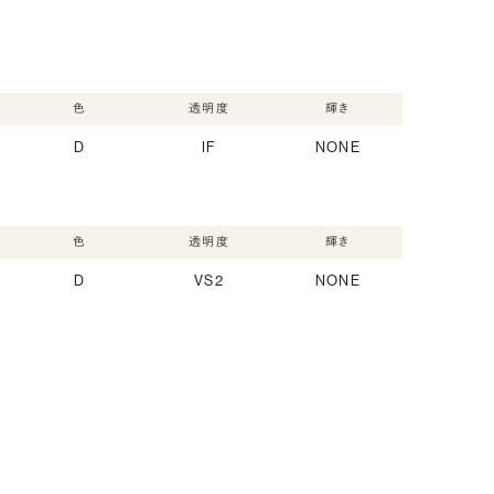
色
透明度
輝き
D
IF
NONE
色
透明度
輝き
D
VS2
NONE