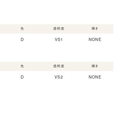
色
透明度
輝き
D
VS1
NONE
色
透明度
輝き
D
VS2
NONE