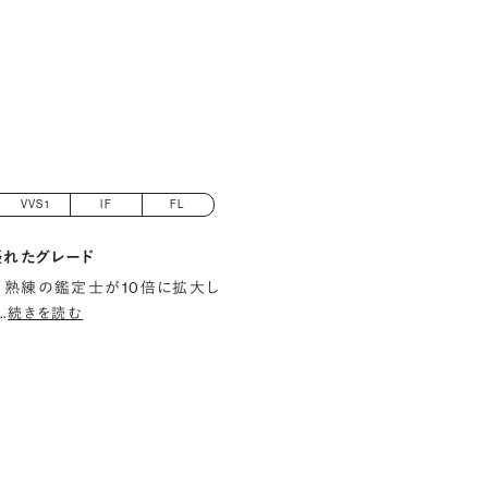
VVS1
IF
FL
優れたグレード
 熟練の鑑定士が10倍に拡大し
…
続きを読む