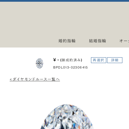
婚約指輪
結婚指輪
オー
¥ -
(御成約済み)
再選択
詳細
BPDL013-02306415
< ダイヤモンドルース一覧へ