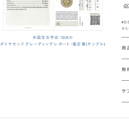
#0
ラリ
米国宝石学会：GIAの
ダイヤモンド グレーディング レポート：鑑定書(サンプル)
商
無
サ
(長