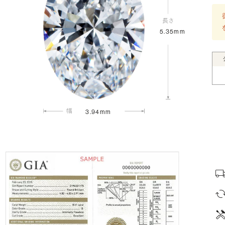
5.35mm
3.94mm