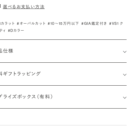
選べるお支払い方法
.3カラット
#オーバルカット
#10〜15万円以下
#GIA鑑定付き
#VS1 ク
ティ
#Dカラー
品仕様
料ギフトラッピング
6511896071
プライズボックス（有料）
さx幅×深さ)