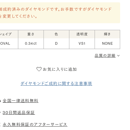
御成約済みのダイヤモンドです。お手数ですがダイヤモンド
を変更してください。
シェイプ
重さ
色
透明度
輝き
OVAL
0.34ct
D
VS1
NONE
品質の詳細
お気に入りに追加
ダイヤモンドご成約に関する注意事項
全国一律送料無料
30日間返品保証
永久無料保証のアフターサービス