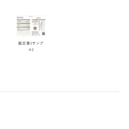
鑑定書(サンプ
ル)