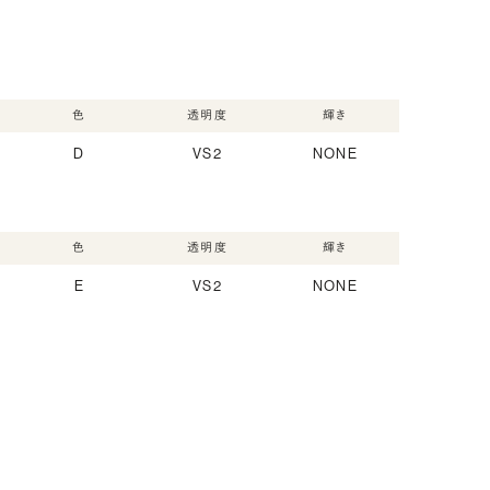
色
透明度
輝き
D
VS2
NONE
色
透明度
輝き
E
VS2
NONE