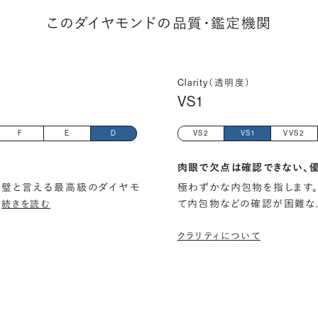
このダイヤモンドの品質・鑑定機関
Clarity（透明度）
VS1
F
E
D
VS2
VS1
VVS2
肉眼で欠点は確認できない、
璧と言える最高級のダイヤモ
極わずかな内包物を指します。
…
て内包物などの確認が困難な
続きを読む
クラリティについて