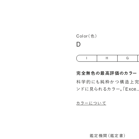
Color（色）
D
I
H
G
完全無色の最高評価のカラー
科学的にも純粋かつ構造上完
ンドに見られるカラー。「Exce
カラーについて
鑑定機関（鑑定書）