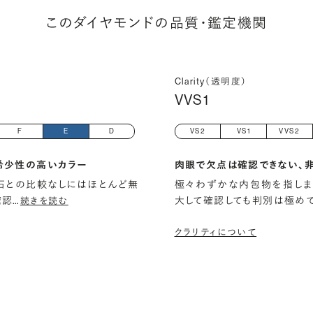
このダイヤモンドの品質・鑑定機関
Clarity（透明度）
VVS1
F
E
D
VS2
VS1
VVS2
希少性の高いカラー
肉眼で欠点は確認できない、
石との比較なしにはほとんど無
極々わずかな内包物を指しま
確認
…
大して確認しても判別は極め
続きを読む
クラリティについて