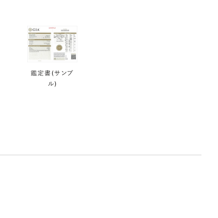
鑑定書(サンプ
ル)