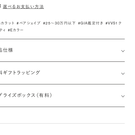
選べるお支払い方法
.4カラット
#ペアシェイプ
#25〜30万円以下
#GIA鑑定付き
#VVS1 ク
ティ
#Eカラー
品仕様
料ギフトラッピング
7516869985
プライズボックス（有料）
さx幅×深さ)