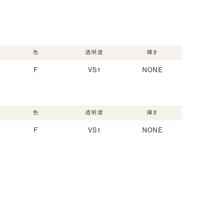
色
透明度
輝き
F
VS1
NONE
色
透明度
輝き
F
VS1
NONE