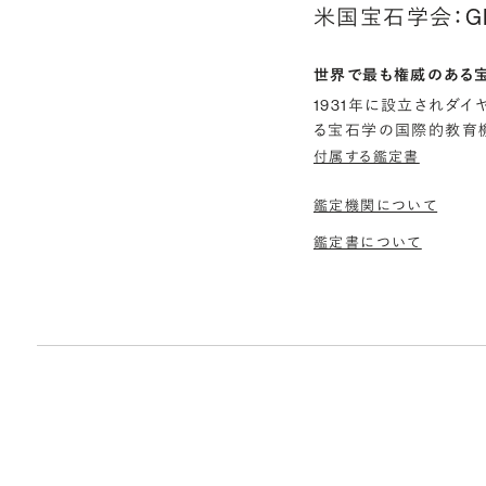
米国宝石学会：G
世界で最も権威のある
1931年に設立されダ
る宝石学の国際的教育機
付属する鑑定書
鑑定機関について
鑑定書について