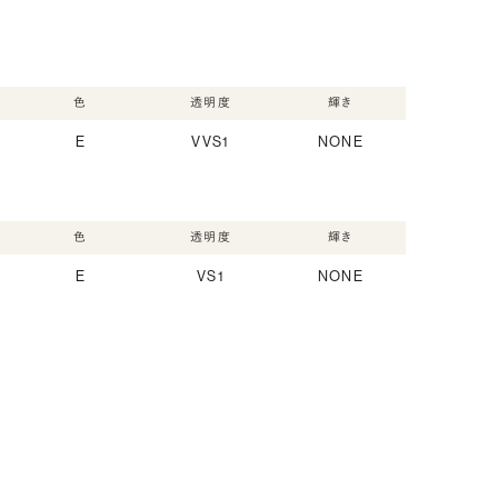
色
透明度
輝き
E
VVS1
NONE
色
透明度
輝き
E
VS1
NONE