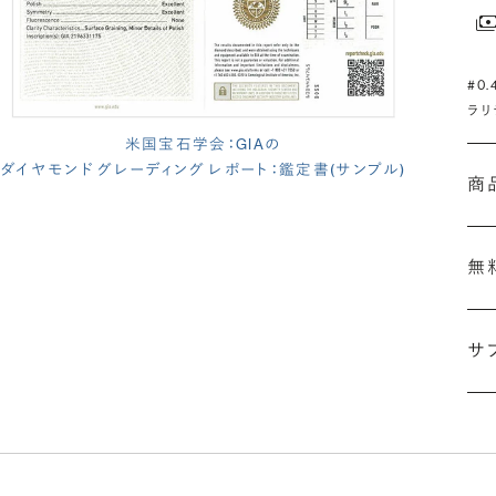
#0
ラリ
米国宝石学会：GIAの
ダイヤモンド グレーディング レポート：鑑定書(サンプル)
商
無
サ
(長