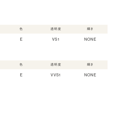
色
透明度
輝き
E
VS1
NONE
色
透明度
輝き
E
VVS1
NONE