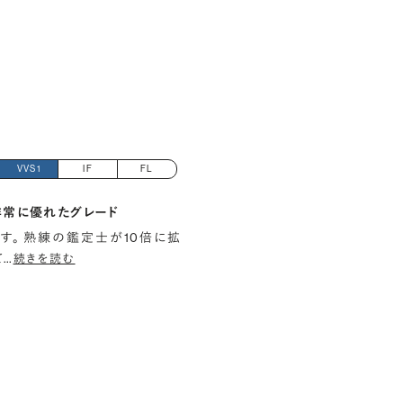
VVS1
IF
FL
非常に優れたグレード
す。 熟練の鑑定士が10倍に拡
て
…
続きを読む