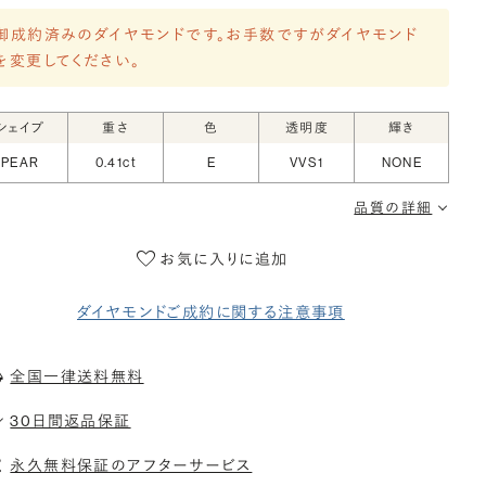
御成約済みのダイヤモンドです。お手数ですがダイヤモンド
を変更してください。
シェイプ
重さ
色
透明度
輝き
PEAR
0.41ct
E
VVS1
NONE
品質の詳細
お気に入りに追加
ダイヤモンドご成約に関する注意事項
全国一律送料無料
30日間返品保証
永久無料保証のアフターサービス