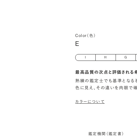
Color（色）
E
I
H
G
最高品質の次点と評価される
熟練の鑑定士でも基準となる
色に見え、その違いを肉眼で
カラーについて
鑑定機関（鑑定書）