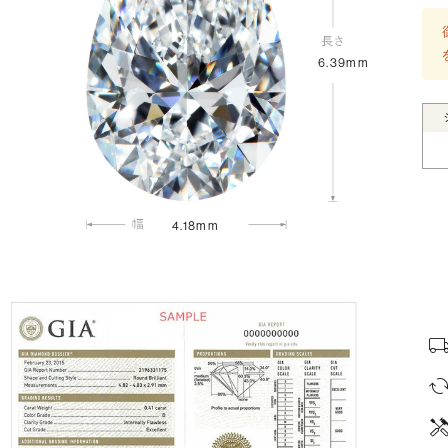
6.39mm
4.18mm