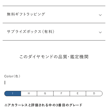
無料ギフトラッピング
1517852399
サプライズボックス（有料）
(長さx幅×深さ)
このダイヤモンドの品質・鑑定機関
Color（色）
I
I
H
G
F
E
D
ニアカラーレスと評価される中の3番目のグレード