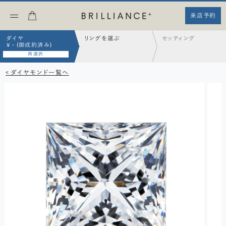
来店予約
ダイヤ
リングを選ぶ
セッティング
¥ - (御成約済み)
再選択
< ダイヤモンド一覧へ