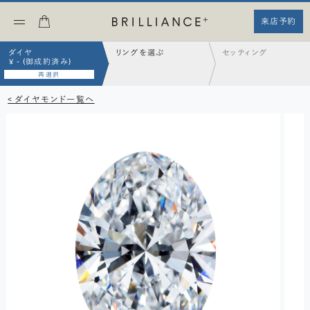
来店予約
ダイヤ
リングを選ぶ
セッティング
¥ - (御成約済み)
再選択
< ダイヤモンド一覧へ