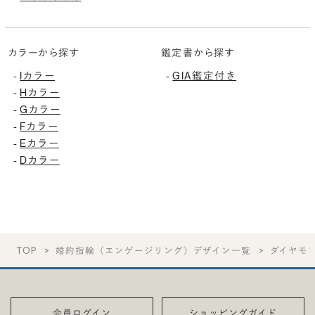
カラーから探す
鑑定書から探す
Iカラー
GIA鑑定付き
-
-
Hカラー
-
Gカラー
-
Fカラー
-
Eカラー
-
Dカラー
-
TOP
婚約指輪（エンゲージリング）デザイン一覧
ダイヤモ
会員ログイン
ショッピングガイド