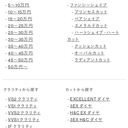
5〜10万円
ファンシーシェイプ
-
-
10〜15万円
プリンセスカット
-
-
15〜20万円
ペアシェイプ
-
-
20〜25万円
エメラルドカット
-
-
25〜30万円
ハートシェイプ・ハート
-
-
30〜35万円
カット
-
35〜40万円
クッションカット
-
-
40〜45万円
オーバルカット
-
-
45〜50万円
ラディアントカット
-
-
50万円〜
-
クラリティから探す
カットから探す
VS2 クラリティ
EXCELLENT ダイヤ
-
-
VS1 クラリティ
3EX ダイヤ
-
-
VVS2 クラリティ
H&C EX ダイヤ
-
-
VVS1 クラリティ
3EX H&C ダイヤ
-
-
IF クラリティ
-