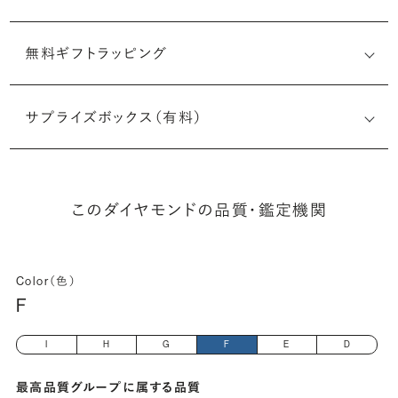
無料ギフトラッピング
6511819741
サプライズボックス（有料）
(長さx幅×深さ)
このダイヤモンドの品質・鑑定機関
Color（色）
F
I
H
G
F
E
D
最高品質グループに属する品質