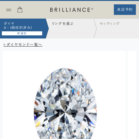
来店予約
ダイヤ
リングを選ぶ
セッティング
¥ - (御成約済み)
再選択
< ダイヤモンド一覧へ