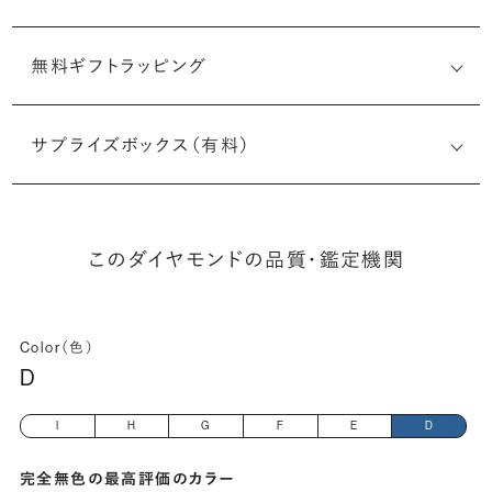
無料ギフトラッピング
6512740311
サプライズボックス（有料）
(長さx幅×深さ)
このダイヤモンドの品質・鑑定機関
Color（色）
D
I
H
G
F
E
D
完全無色の最高評価のカラー