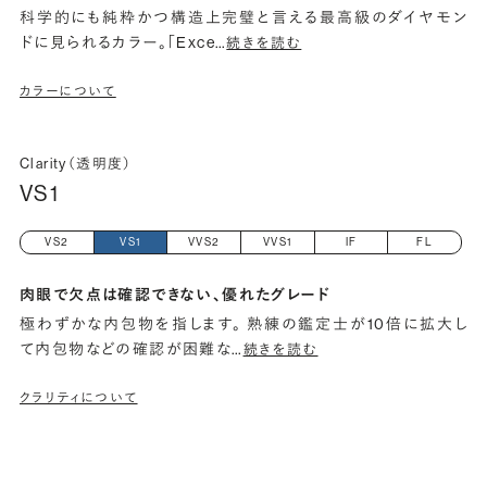
科学的にも純粋かつ構造上完璧と言える最高級のダイヤモン
ドに見られるカラー。「Exce
…
続きを読む
カラーについて
Clarity（透明度）
VS1
VS2
VS1
VVS2
VVS1
IF
FL
肉眼で欠点は確認できない、優れたグレード
極わずかな内包物を指します。 熟練の鑑定士が10倍に拡大し
て内包物などの確認が困難な
…
続きを読む
クラリティについて