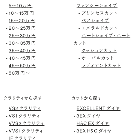
5〜10万円
ファンシーシェイプ
-
-
10〜15万円
プリンセスカット
-
-
15〜20万円
ペアシェイプ
-
-
20〜25万円
エメラルドカット
-
-
25〜30万円
ハートシェイプ・ハート
-
-
30〜35万円
カット
-
35〜40万円
クッションカット
-
-
40〜45万円
オーバルカット
-
-
45〜50万円
ラディアントカット
-
-
50万円〜
-
クラリティから探す
カットから探す
VS2 クラリティ
EXCELLENT ダイヤ
-
-
VS1 クラリティ
3EX ダイヤ
-
-
VVS2 クラリティ
H&C EX ダイヤ
-
-
VVS1 クラリティ
3EX H&C ダイヤ
-
-
IF クラリティ
-