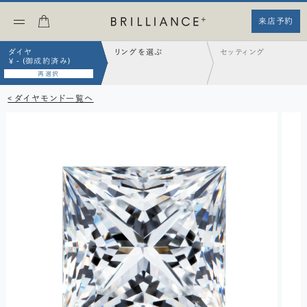
来店予約
ダイヤ
リングを選ぶ
セッティング
¥ - (御成約済み)
再選択
< ダイヤモンド一覧へ