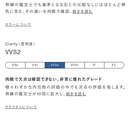
熟練の鑑定士でも基準となる石との比較なしにはほとんど無
色に見え、その違いを肉眼で確認
…
続きを読む
カラーについて
Clarity（透明度）
VVS2
VS2
VS1
VVS2
VVS1
IF
FL
肉眼で欠点は確認できない、非常に優れたグレード
極々わずかな内包物の評価の中でも次点の評価を指します。
熟練の鑑定士が10倍に拡大し
…
続きを読む
クラリティについて