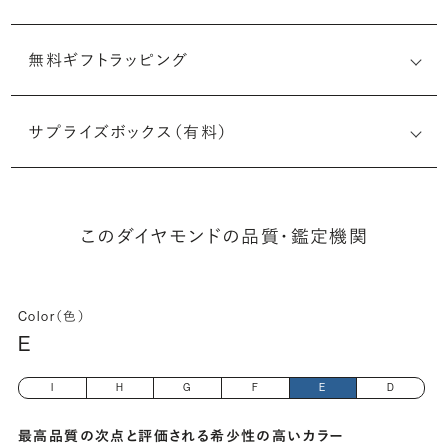
無料ギフトラッピング
6512681704
サプライズボックス（有料）
(長さx幅×深さ)
このダイヤモンドの品質・鑑定機関
Color（色）
E
I
H
G
F
E
D
最高品質の次点と評価される希少性の高いカラー