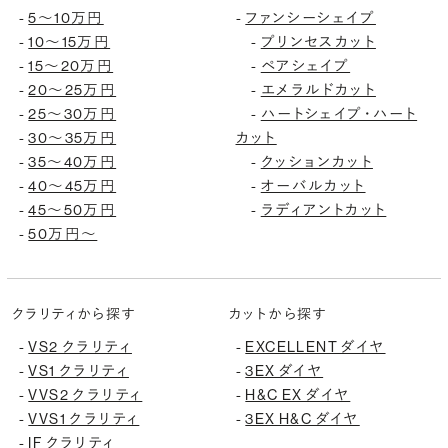
5〜10万円
ファンシーシェイプ
-
-
10〜15万円
プリンセスカット
-
-
15〜20万円
ペアシェイプ
-
-
20〜25万円
エメラルドカット
-
-
25〜30万円
ハートシェイプ・ハート
-
-
30〜35万円
カット
-
35〜40万円
クッションカット
-
-
40〜45万円
オーバルカット
-
-
45〜50万円
ラディアントカット
-
-
50万円〜
-
クラリティから探す
カットから探す
VS2 クラリティ
EXCELLENT ダイヤ
-
-
VS1 クラリティ
3EX ダイヤ
-
-
VVS2 クラリティ
H&C EX ダイヤ
-
-
VVS1 クラリティ
3EX H&C ダイヤ
-
-
IF クラリティ
-