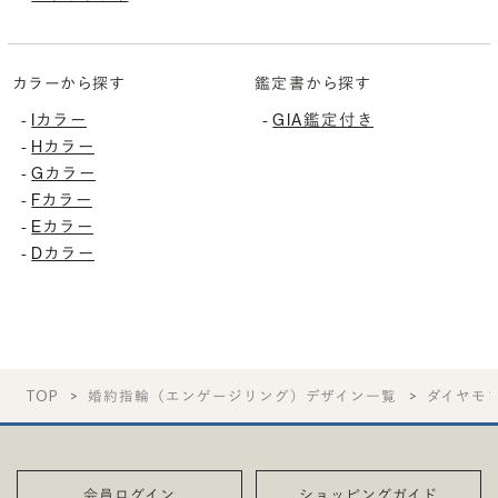
カラーから探す
鑑定書から探す
Iカラー
GIA鑑定付き
-
-
Hカラー
-
Gカラー
-
Fカラー
-
Eカラー
-
Dカラー
-
TOP
婚約指輪（エンゲージリング）デザイン一覧
ダイヤモ
会員ログイン
ショッピングガイド