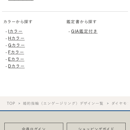
カラーから探す
鑑定書から探す
Iカラー
GIA鑑定付き
-
-
Hカラー
-
Gカラー
-
Fカラー
-
Eカラー
-
Dカラー
-
TOP
婚約指輪（エンゲージリング）デザイン一覧
ダイヤモ
会員ログイン
ショッピングガイド