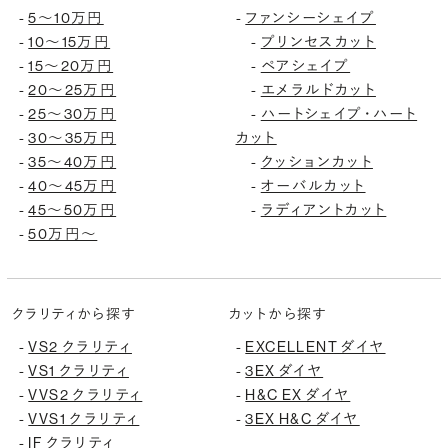
5〜10万円
ファンシーシェイプ
-
-
10〜15万円
プリンセスカット
-
-
15〜20万円
ペアシェイプ
-
-
20〜25万円
エメラルドカット
-
-
25〜30万円
ハートシェイプ・ハート
-
-
30〜35万円
カット
-
35〜40万円
クッションカット
-
-
40〜45万円
オーバルカット
-
-
45〜50万円
ラディアントカット
-
-
50万円〜
-
クラリティから探す
カットから探す
VS2 クラリティ
EXCELLENT ダイヤ
-
-
VS1 クラリティ
3EX ダイヤ
-
-
VVS2 クラリティ
H&C EX ダイヤ
-
-
VVS1 クラリティ
3EX H&C ダイヤ
-
-
IF クラリティ
-