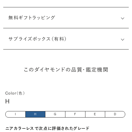
無料ギフトラッピング
6511531380
サプライズボックス（有料）
(長さx幅×深さ)
このダイヤモンドの品質・鑑定機関
Color（色）
H
I
H
G
F
E
D
ニアカラーレスで次点に評価されたグレード