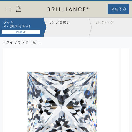
来店予約
ダイヤ
リングを選ぶ
セッティング
¥ - (御成約済み)
再選択
< ダイヤモンド一覧へ