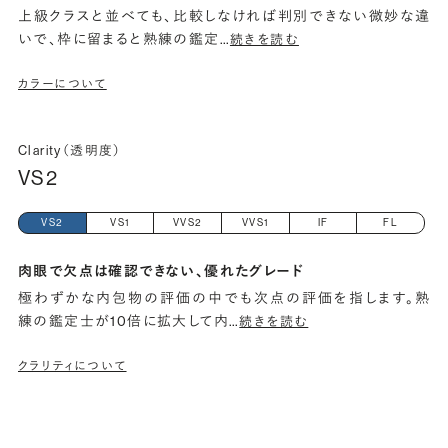
上級クラスと並べても、比較しなければ判別できない微妙な違
いで、枠に留まると熟練の鑑定
…
続きを読む
カラーについて
Clarity（透明度）
VS2
VS2
VS1
VVS2
VVS1
IF
FL
肉眼で欠点は確認できない、優れたグレード
極わずかな内包物の評価の中でも次点の評価を指します。熟
練の鑑定士が10倍に拡大して内
…
続きを読む
クラリティについて