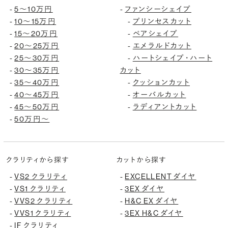
5〜10万円
ファンシーシェイプ
-
-
10〜15万円
プリンセスカット
-
-
15〜20万円
ペアシェイプ
-
-
20〜25万円
エメラルドカット
-
-
25〜30万円
ハートシェイプ・ハート
-
-
30〜35万円
カット
-
35〜40万円
クッションカット
-
-
40〜45万円
オーバルカット
-
-
45〜50万円
ラディアントカット
-
-
50万円〜
-
クラリティから探す
カットから探す
VS2 クラリティ
EXCELLENT ダイヤ
-
-
VS1 クラリティ
3EX ダイヤ
-
-
VVS2 クラリティ
H&C EX ダイヤ
-
-
VVS1 クラリティ
3EX H&C ダイヤ
-
-
IF クラリティ
-