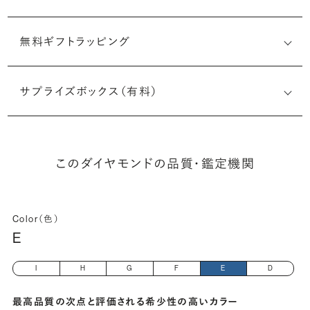
無料ギフトラッピング
6515552097
サプライズボックス（有料）
(長さx幅×深さ)
このダイヤモンドの品質・鑑定機関
Color（色）
E
I
H
G
F
E
D
最高品質の次点と評価される希少性の高いカラー