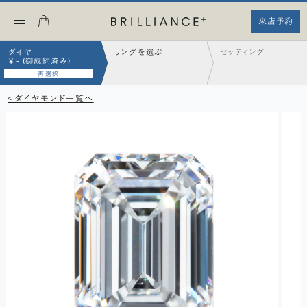
来店予約
ダイヤ
リングを選ぶ
セッティング
¥ - (御成約済み)
再選択
< ダイヤモンド一覧へ