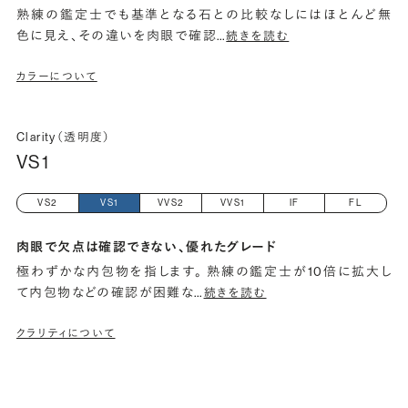
熟練の鑑定士でも基準となる石との比較なしにはほとんど無
色に見え、その違いを肉眼で確認
…
続きを読む
カラーについて
Clarity（透明度）
VS1
VS2
VS1
VVS2
VVS1
IF
FL
肉眼で欠点は確認できない、優れたグレード
極わずかな内包物を指します。 熟練の鑑定士が10倍に拡大し
て内包物などの確認が困難な
…
続きを読む
クラリティについて