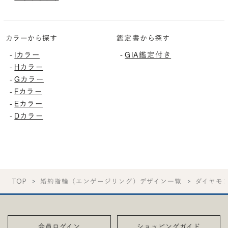
カラーから探す
鑑定書から探す
Iカラー
GIA鑑定付き
-
-
Hカラー
-
Gカラー
-
Fカラー
-
Eカラー
-
Dカラー
-
TOP
婚約指輪（エンゲージリング）デザイン一覧
ダイヤモ
会員ログイン
ショッピングガイド