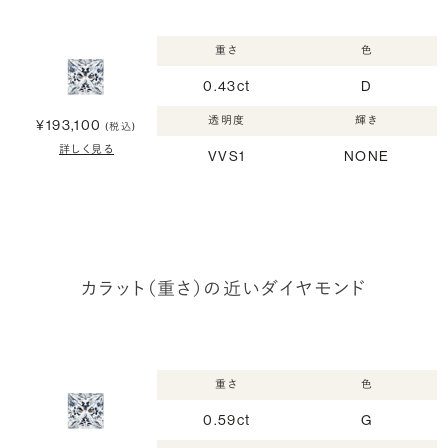
重さ
色
0.43ct
D
透明度
輝き
¥193,100
(税込)
詳しく見る
VVS1
NONE
カラット（重さ）の近いダイヤモンド
重さ
色
0.59ct
G