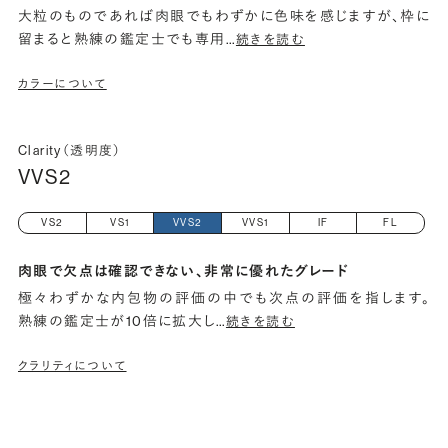
大粒のものであれば肉眼でもわずかに色味を感じますが、枠に
留まると熟練の鑑定士でも専用
…
続きを読む
カラーについて
Clarity（透明度）
VVS2
VS2
VS1
VVS2
VVS1
IF
FL
肉眼で欠点は確認できない、非常に優れたグレード
極々わずかな内包物の評価の中でも次点の評価を指します。
熟練の鑑定士が10倍に拡大し
…
続きを読む
クラリティについて