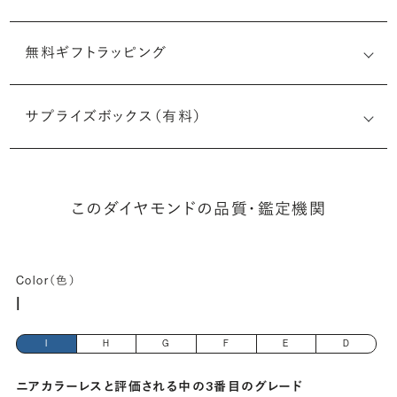
無料ギフトラッピング
7513528650
サプライズボックス（有料）
(長さx幅×深さ)
このダイヤモンドの品質・鑑定機関
Color（色）
I
I
H
G
F
E
D
ニアカラーレスと評価される中の3番目のグレード