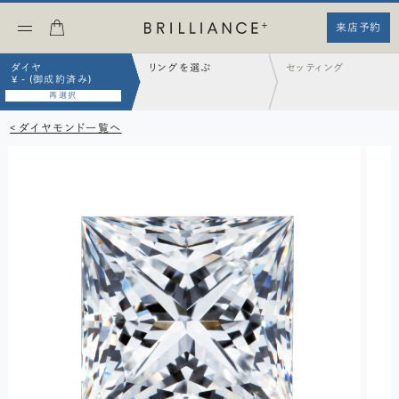
来店予約
ダイヤ
リングを選ぶ
セッティング
¥ - (御成約済み)
再選択
< ダイヤモンド一覧へ