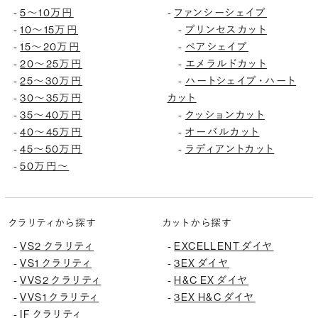
5〜10万円
ファンシーシェイプ
-
-
10〜15万円
プリンセスカット
-
-
15〜20万円
ペアシェイプ
-
-
20〜25万円
エメラルドカット
-
-
25〜30万円
ハートシェイプ・ハート
-
-
30〜35万円
カット
-
35〜40万円
クッションカット
-
-
40〜45万円
オーバルカット
-
-
45〜50万円
ラディアントカット
-
-
50万円〜
-
クラリティから探す
カットから探す
VS2 クラリティ
EXCELLENT ダイヤ
-
-
VS1 クラリティ
3EX ダイヤ
-
-
VVS2 クラリティ
H&C EX ダイヤ
-
-
VVS1 クラリティ
3EX H&C ダイヤ
-
-
IF クラリティ
-