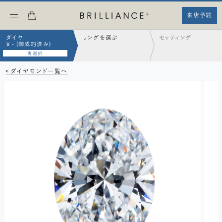
来店予約
ダイヤ
リングを選ぶ
セッティング
¥ - (御成約済み)
再選択
< ダイヤモンド一覧へ