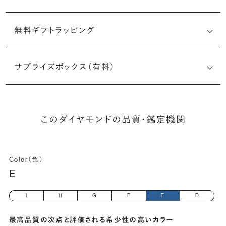
無料ギフトラッピング
5513515792
サプライズボックス（有料）
(長さx幅×深さ)
このダイヤモンドの品質・鑑定機関
Color（色）
E
I
H
G
F
E
D
最高品質の次点と評価される希少性の高いカラー