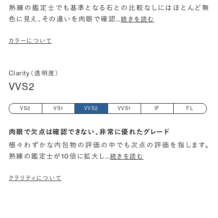
熟練の鑑定士でも基準となる石との比較なしにはほとんど無
色に見え、その違いを肉眼で確認
…
続きを読む
カラーについて
Clarity（透明度）
VVS2
VS2
VS1
VVS2
VVS1
IF
FL
肉眼で欠点は確認できない、非常に優れたグレード
極々わずかな内包物の評価の中でも次点の評価を指します。
熟練の鑑定士が10倍に拡大し
…
続きを読む
クラリティについて