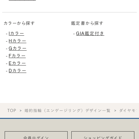
カラーから探す
鑑定書から探す
Iカラー
GIA鑑定付き
-
-
Hカラー
-
Gカラー
-
Fカラー
-
Eカラー
-
Dカラー
-
TOP
婚約指輪（エンゲージリング）デザイン一覧
ダイヤモ
会員ログイン
ショッピングガイド