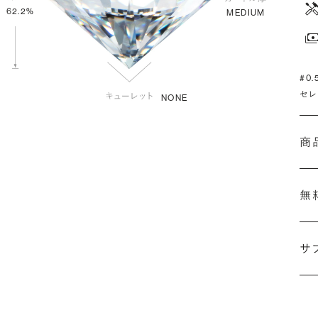
62.2%
MEDIUM
#0
セレ
NONE
商
無
サ
(最