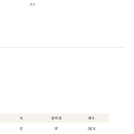
ル)
色
透明度
輝き
E
IF
3EX