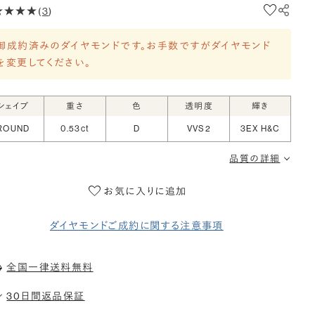
(
3
)
御成約済みのダイヤモンドです。お手数ですがダイヤモンド
を変更してください。
シェイプ
重さ
色
透明度
輝き
ROUND
0.53ct
D
VVS2
3EX H&C
品質の詳細
お気に入りに追加
ダイヤモンドご成約に関する注意事項
全国一律送料無料
30日間返品保証