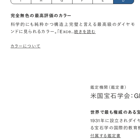
I
H
G
F
E
D
完全無色の最高評価のカラー
科学的にも純粋かつ構造上完璧と言える最高級のダイヤモ
ンドに見られるカラー。「Exce
…
続きを読む
カラーについて
鑑定機関（鑑定書）
米国宝石学会：G
世界で最も権威のある
1931年に設立されダ
る宝石学の国際的教育機
付属する鑑定書