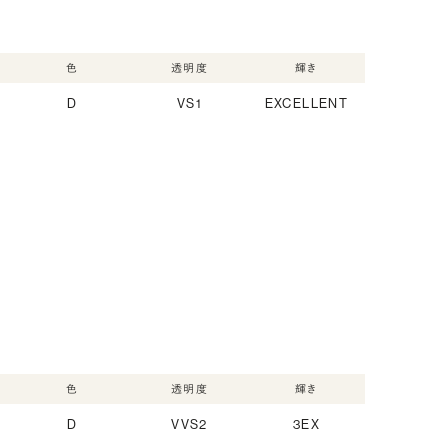
色
透明度
輝き
D
VS1
EXCELLENT
色
透明度
輝き
D
VVS2
3EX