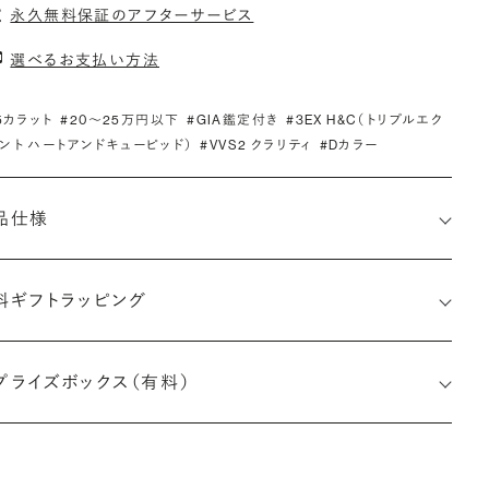
永久無料保証のアフターサービス
選べるお支払い方法
.5カラット
#20〜25万円以下
#GIA鑑定付き
#3EX H&C（トリプルエク
ント ハートアンドキューピッド）
#VVS2 クラリティ
#Dカラー
品仕様
料ギフトラッピング
2516509531
プライズボックス（有料）
小直径-最大直径×深さ)