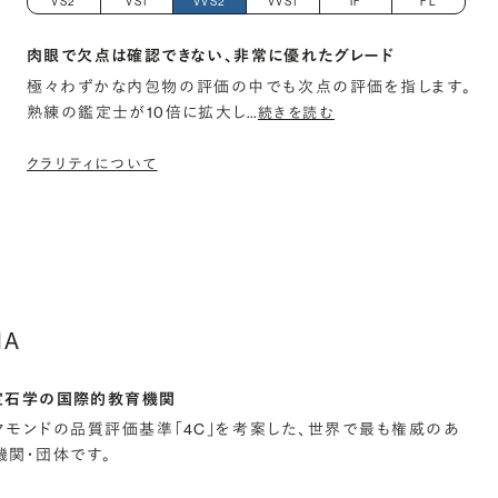
VS2
VS1
VVS2
VVS1
IF
FL
肉眼で欠点は確認できない、非常に優れたグレード
極々わずかな内包物の評価の中でも次点の評価を指します。
熟練の鑑定士が10倍に拡大し
…
続きを読む
クラリティについて
IA
宝石学の国際的教育機関
イヤモンドの品質評価基準「4C」を考案した、世界で最も権威のあ
関・団体です。