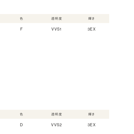
色
透明度
輝き
F
VVS1
3EX
色
透明度
輝き
D
VVS2
3EX