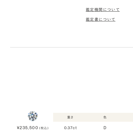
鑑定機関について
鑑定書について
重さ
色
¥235,500
0.37ct
D
(税込)