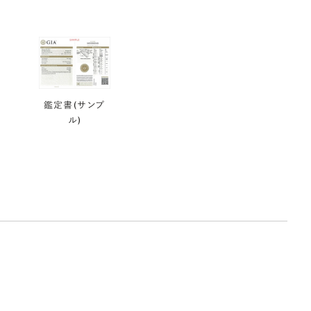
鑑定書(サンプ
ル)