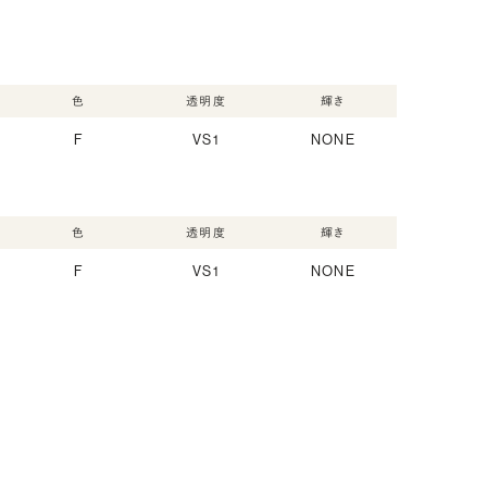
色
透明度
輝き
F
VS1
NONE
色
透明度
輝き
F
VS1
NONE