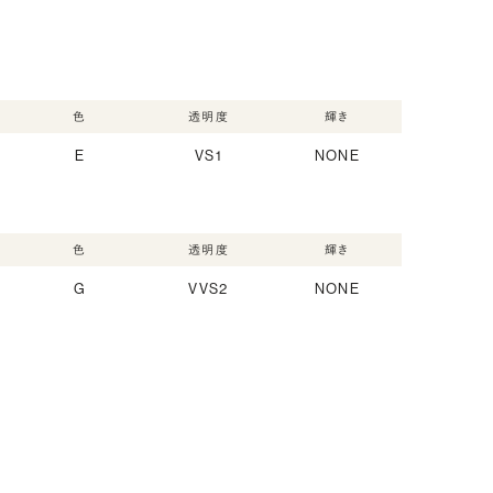
色
透明度
輝き
E
VS1
NONE
色
透明度
輝き
G
VVS2
NONE