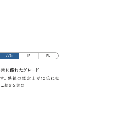
VVS1
IF
FL
非常に優れたグレード
す。 熟練の鑑定士が10倍に拡
て
…
続きを読む