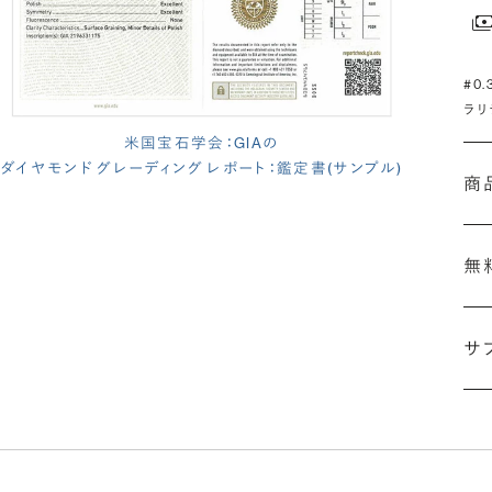
#0
ラリ
米国宝石学会：GIAの
ダイヤモンド グレーディング レポート：鑑定書(サンプル)
商
無
サ
(長