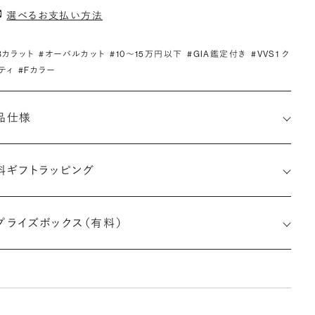
選べるお支払い方法
.3カラット
#オーバルカット
#10〜15万円以下
#GIA鑑定付き
#VVS1 ク
ティ
#Fカラー
品仕様
料ギフトラッピング
1519416050
プライズボックス（有料）
さx幅×深さ)