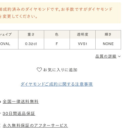
御成約済みのダイヤモンドです。お手数ですがダイヤモンド
を変更してください。
シェイプ
重さ
色
透明度
輝き
OVAL
0.32ct
F
VVS1
NONE
品質の詳細
お気に入りに追加
ダイヤモンドご成約に関する注意事項
全国一律送料無料
30日間返品保証
永久無料保証のアフターサービス