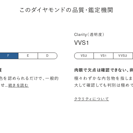
このダイヤモンドの品質・鑑定機関
Clarity（透明度）
VVS1
F
E
D
VS2
VS1
VVS2
質
肉眼で欠点は確認できない、
色を認められるだけで、一般的
極々わずかな内包物を指しま
ませ
…
大して確認しても判別は極め
続きを読む
クラリティについて