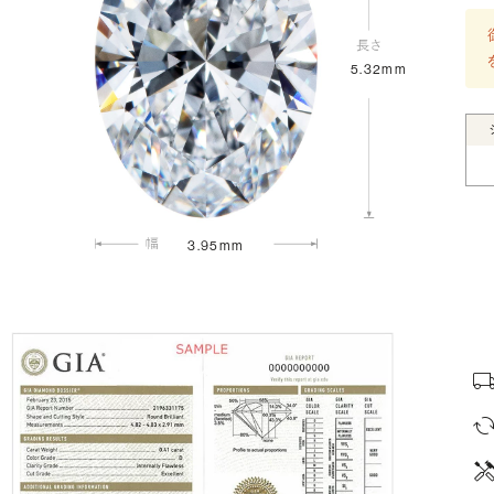
5.32mm
3.95mm