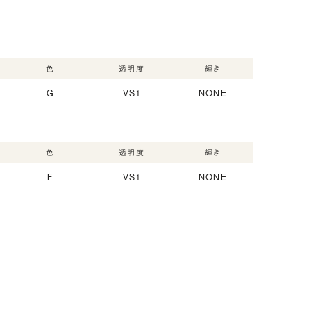
色
透明度
輝き
G
VS1
NONE
色
透明度
輝き
F
VS1
NONE