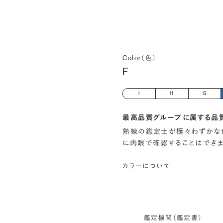
Color（色）
F
I
H
G
最高品質グループに属する品
熟練の鑑定士が極々わずかな
に肉眼で確認することはでき
カラーについて
鑑定機関（鑑定書）