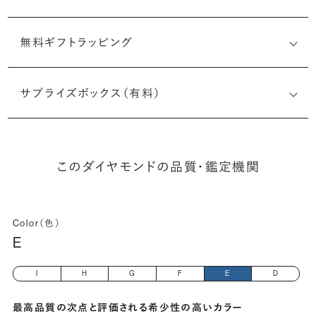
無料ギフトラッピング
6512316675
サプライズボックス（有料）
(長さx幅×深さ)
このダイヤモンドの品質・鑑定機関
Color（色）
E
I
H
G
F
E
D
最高品質の次点と評価される希少性の高いカラー