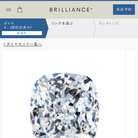
来店予約
ダイヤ
リングを選ぶ
セッティング
¥ - (御成約済み)
再選択
< ダイヤモンド一覧へ