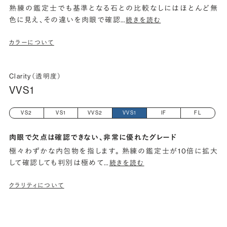
熟練の鑑定士でも基準となる石との比較なしにはほとんど無
色に見え、その違いを肉眼で確認
…
続きを読む
カラーについて
Clarity（透明度）
VVS1
VS2
VS1
VVS2
VVS1
IF
FL
肉眼で欠点は確認できない、非常に優れたグレード
極々わずかな内包物を指します。 熟練の鑑定士が10倍に拡大
して確認しても判別は極めて
…
続きを読む
クラリティについて