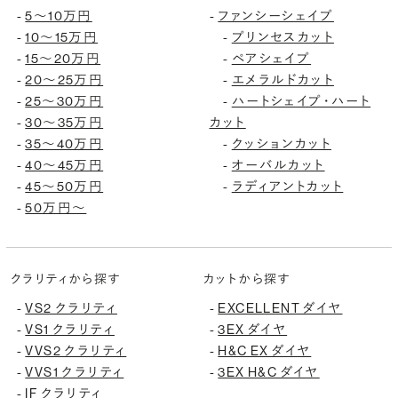
5〜10万円
ファンシーシェイプ
-
-
10〜15万円
プリンセスカット
-
-
15〜20万円
ペアシェイプ
-
-
20〜25万円
エメラルドカット
-
-
25〜30万円
ハートシェイプ・ハート
-
-
30〜35万円
カット
-
35〜40万円
クッションカット
-
-
40〜45万円
オーバルカット
-
-
45〜50万円
ラディアントカット
-
-
50万円〜
-
クラリティから探す
カットから探す
VS2 クラリティ
EXCELLENT ダイヤ
-
-
VS1 クラリティ
3EX ダイヤ
-
-
VVS2 クラリティ
H&C EX ダイヤ
-
-
VVS1 クラリティ
3EX H&C ダイヤ
-
-
IF クラリティ
-