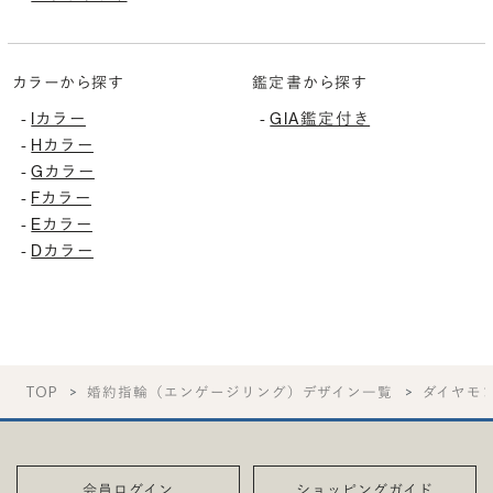
カラーから探す
鑑定書から探す
Iカラー
GIA鑑定付き
-
-
Hカラー
-
Gカラー
-
Fカラー
-
Eカラー
-
Dカラー
-
TOP
婚約指輪（エンゲージリング）デザイン一覧
ダイヤモ
会員ログイン
ショッピングガイド