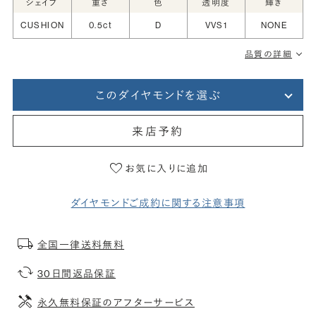
シェイプ
重さ
色
透明度
輝き
CUSHION
0.5ct
D
VVS1
NONE
品質の詳細
このダイヤモンドを選ぶ
来店予約
お気に入りに追加
ダイヤモンドご成約に関する注意事項
全国一律送料無料
30日間返品保証
永久無料保証のアフターサービス