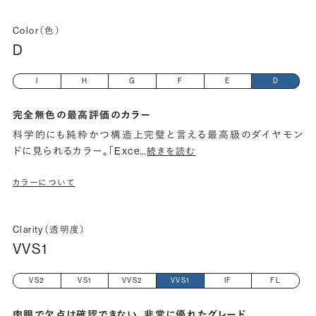
Color（色）
D
I
H
G
F
E
D
完全無色の最高評価のカラー
科学的にも純粋かつ構造上完璧と言える最高級のダイヤモン
ドに見られるカラー。「Exce
…
続きを読む
カラーについて
Clarity（透明度）
VVS1
VS2
VS1
VVS2
VVS1
IF
FL
肉眼で欠点は確認できない、非常に優れたグレード