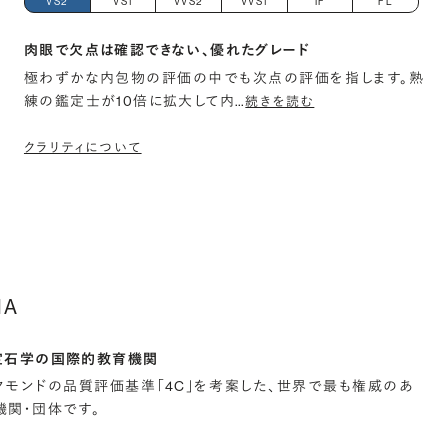
VS2
VS1
VVS2
VVS1
IF
FL
肉眼で欠点は確認できない、優れたグレード
極わずかな内包物の評価の中でも次点の評価を指します。熟
練の鑑定士が10倍に拡大して内
…
続きを読む
クラリティについて
IA
宝石学の国際的教育機関
イヤモンドの品質評価基準「4C」を考案した、世界で最も権威のあ
関・団体です。