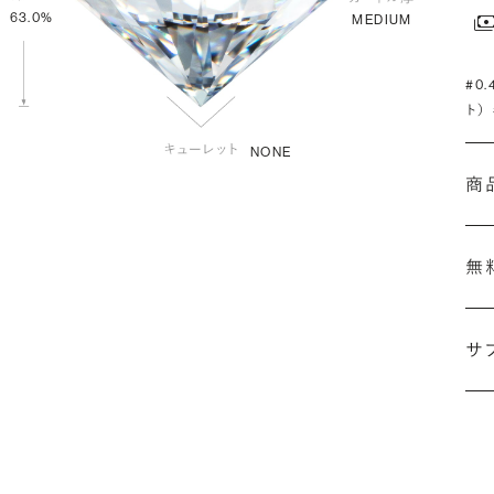
63.0%
MEDIUM
#0
ト）
NONE
商
無
サ
(最