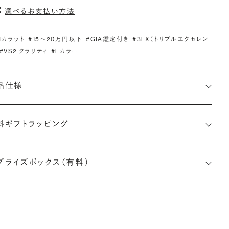
選べるお支払い方法
.4カラット
#15〜20万円以下
#GIA鑑定付き
#3EX（トリプルエクセレン
#VS2 クラリティ
#Fカラー
品仕様
料ギフトラッピング
7513223182
プライズボックス（有料）
小直径-最大直径×深さ)