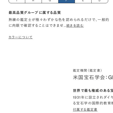
I
H
G
F
E
D
最高品質グループに属する品質
熟練の鑑定士が極々わずかな色を認められるだけで、一般的
に肉眼で確認することはできませ
…
続きを読む
カラーについて
鑑定機関（鑑定書）
米国宝石学会：G
世界で最も権威のある
1931年に設立されダ
る宝石学の国際的教育機
付属する鑑定書