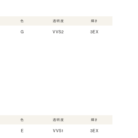
色
透明度
輝き
G
VVS2
3EX
色
透明度
輝き
E
VVS1
3EX