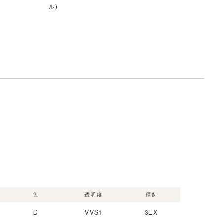
ル)
色
透明度
輝き
D
VVS1
3EX