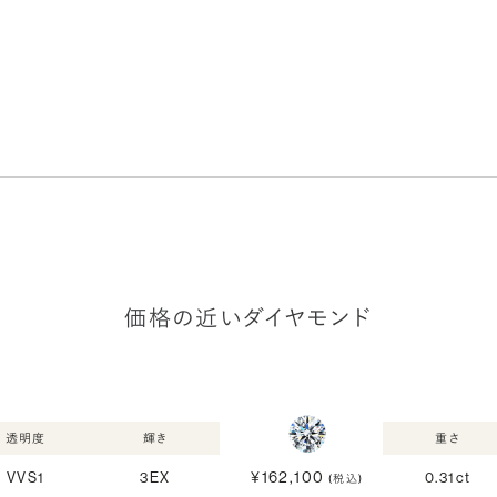
価格の近いダイヤモンド
透明度
輝き
重さ
¥162,100
VVS1
3EX
0.31ct
(税込)