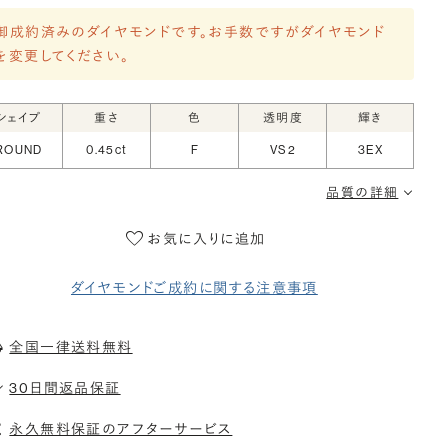
御成約済みのダイヤモンドです。お手数ですがダイヤモンド
を変更してください。
シェイプ
重さ
色
透明度
輝き
ROUND
0.45ct
F
VS2
3EX
品質の詳細
お気に入りに追加
ダイヤモンドご成約に関する注意事項
全国一律送料無料
30日間返品保証
永久無料保証のアフターサービス