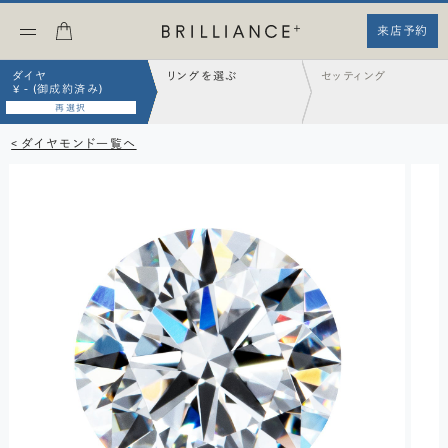
来店予約
ダイヤ
リングを選ぶ
セッティング
¥ - (御成約済み)
再選択
< ダイヤモンド一覧へ