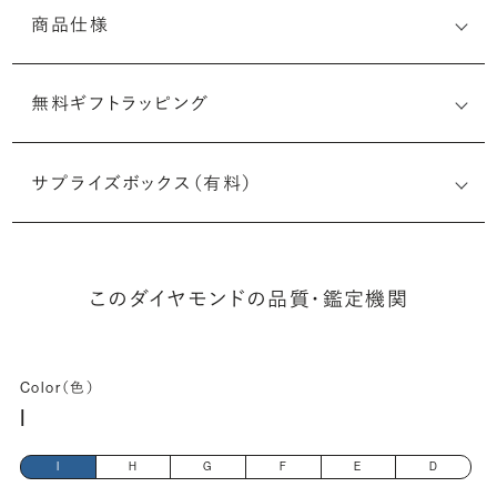
商品仕様
無料ギフトラッピング
5513186229
サプライズボックス（有料）
(最小直径-最大直径×深さ)
このダイヤモンドの品質・鑑定機関
Color（色）
I
I
H
G
F
E
D