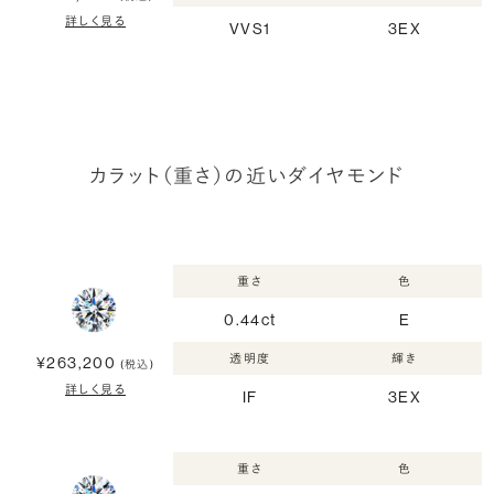
詳しく見る
VVS1
3EX
カラット（重さ）の近いダイヤモンド
重さ
色
0.44ct
E
透明度
輝き
¥263,200
(税込)
詳しく見る
IF
3EX
重さ
色