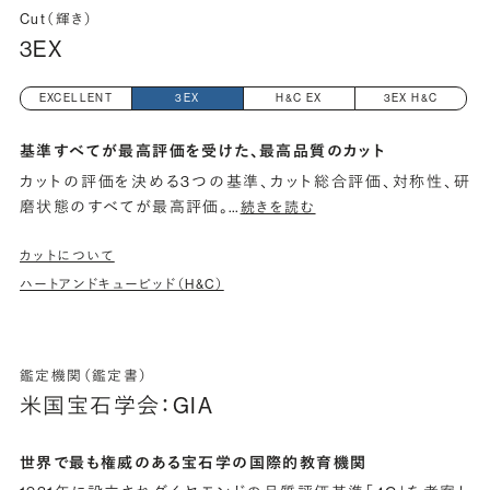
Cut（輝き）
3EX
EXCELLENT
3EX
H&C EX
3EX H&C
基準すべてが最高評価を受けた、最高品質のカット
カットの評価を決める3つの基準、カット総合評価、対称性、研
磨状態のすべてが最高評価。
…
続きを読む
カットについて
ハートアンドキューピッド（H&C）
鑑定機関（鑑定書）
米国宝石学会：GIA
世界で最も権威のある宝石学の国際的教育機関