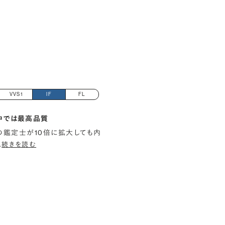
VVS1
IF
FL
中では最高品質
の鑑定士が10倍に拡大しても内
…
続きを読む