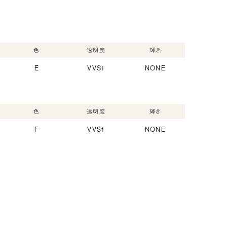
色
透明度
輝き
E
VVS1
NONE
色
透明度
輝き
F
VVS1
NONE