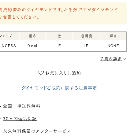
御成約済みのダイヤモンドです。お手数ですがダイヤモンド
を変更してください。
シェイプ
重さ
色
透明度
輝き
RINCESS
0.5ct
E
IF
NONE
品質の詳細
お気に入りに追加
ダイヤモンドご成約に関する注意事項
全国一律送料無料
30日間返品保証
永久無料保証のアフターサービス