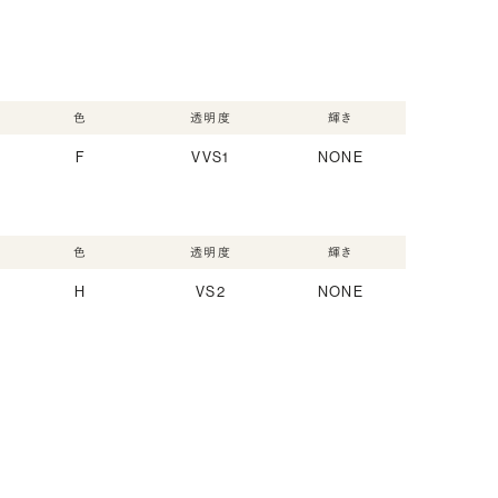
色
透明度
輝き
F
VVS1
NONE
色
透明度
輝き
H
VS2
NONE