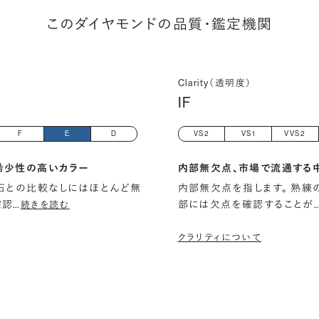
このダイヤモンドの品質・鑑定機関
Clarity（透明度）
IF
F
E
D
VS2
VS1
VVS2
希少性の高いカラー
内部無欠点、市場で流通する
石との比較なしにはほとんど無
内部無欠点を指します。 熟練
確認
…
部には欠点を確認することが
続きを読む
クラリティについて