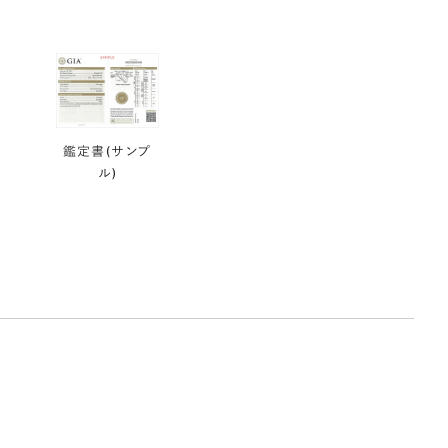
鑑定書(サンプ
ル)