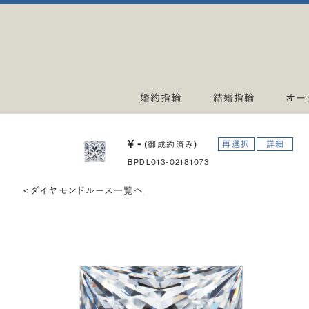
婚約指輪
結婚指輪
オー
¥ -
再選択
詳細
(御成約済み)
BPDL013-02181073
< ダイヤモンドルース一覧へ