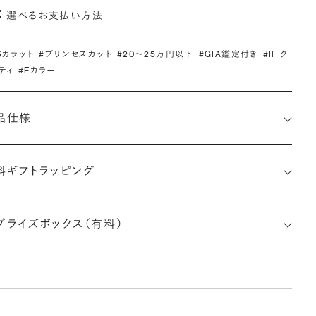
選べるお支払い方法
.5カラット
#プリンセスカット
#20〜25万円以下
#GIA鑑定付き
#IF ク
ティ
#Eカラー
品仕様
料ギフトラッピング
1518189703
プライズボックス（有料）
さx幅×深さ)