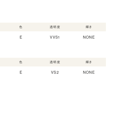
色
透明度
輝き
E
VVS1
NONE
色
透明度
輝き
E
VS2
NONE