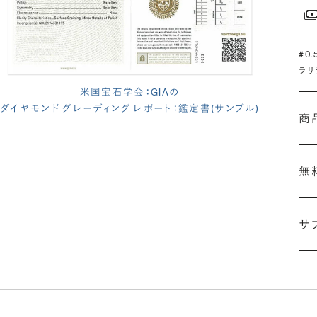
#0
ラリ
米国宝石学会：GIAの
ダイヤモンド グレーディング レポート：鑑定書(サンプル)
商
無
サ
(長