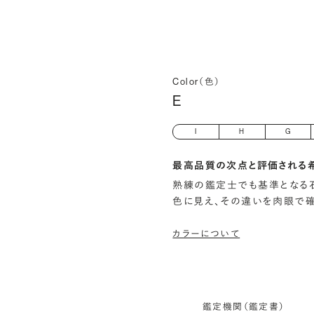
Color（色）
E
I
H
G
最高品質の次点と評価される
熟練の鑑定士でも基準となる
色に見え、その違いを肉眼で
カラーについて
鑑定機関（鑑定書）