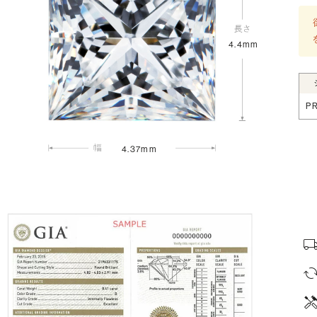
4.4mm
P
4.37mm