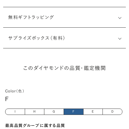
無料ギフトラッピング
1513188674
サプライズボックス（有料）
(長さx幅×深さ)
このダイヤモンドの品質・鑑定機関
Color（色）
F
I
H
G
F
E
D
最高品質グループに属する品質