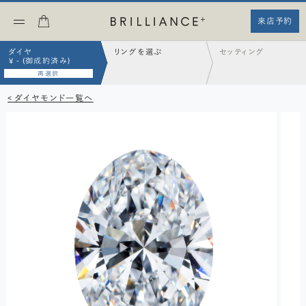
来店予約
ダイヤ
リングを選ぶ
セッティング
¥ - (御成約済み)
再選択
< ダイヤモンド一覧へ