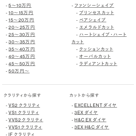
5〜10万円
ファンシーシェイプ
-
-
10〜15万円
プリンセスカット
-
-
15〜20万円
ペアシェイプ
-
-
20〜25万円
エメラルドカット
-
-
25〜30万円
ハートシェイプ・ハート
-
-
30〜35万円
カット
-
35〜40万円
クッションカット
-
-
40〜45万円
オーバルカット
-
-
45〜50万円
ラディアントカット
-
-
50万円〜
-
クラリティから探す
カットから探す
VS2 クラリティ
EXCELLENT ダイヤ
-
-
VS1 クラリティ
3EX ダイヤ
-
-
VVS2 クラリティ
H&C EX ダイヤ
-
-
VVS1 クラリティ
3EX H&C ダイヤ
-
-
IF クラリティ
-