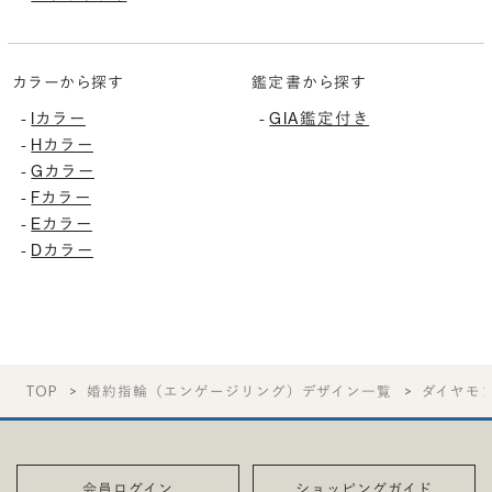
カラーから探す
鑑定書から探す
Iカラー
GIA鑑定付き
-
-
Hカラー
-
Gカラー
-
Fカラー
-
Eカラー
-
Dカラー
-
TOP
婚約指輪（エンゲージリング）デザイン一覧
ダイヤモ
会員ログイン
ショッピングガイド