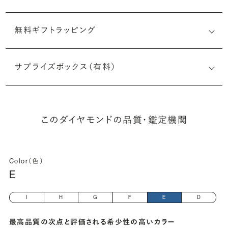
無料ギフトラッピング
1515135221
サプライズボックス（有料）
(長さx幅×深さ)
このダイヤモンドの品質・鑑定機関
Color（色）
E
I
H
G
F
E
D
最高品質の次点と評価される希少性の高いカラー