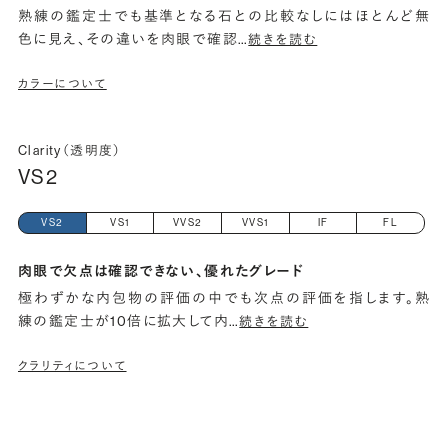
熟練の鑑定士でも基準となる石との比較なしにはほとんど無
色に見え、その違いを肉眼で確認
…
続きを読む
カラーについて
Clarity（透明度）
VS2
VS2
VS1
VVS2
VVS1
IF
FL
肉眼で欠点は確認できない、優れたグレード
極わずかな内包物の評価の中でも次点の評価を指します。熟
練の鑑定士が10倍に拡大して内
…
続きを読む
クラリティについて