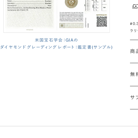
#0
ラリ
米国宝石学会：GIAの
ダイヤモンド グレーディング レポート：鑑定書(サンプル)
商
無
サ
(長