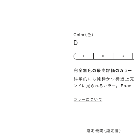
Color（色）
D
I
H
G
完全無色の最高評価のカラー
科学的にも純粋かつ構造上完
ンドに見られるカラー。「Exce
カラーについて
鑑定機関（鑑定書）