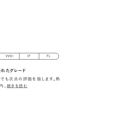
VVS1
IF
FL
優れたグレード
でも次点の評価を指します。熟
内
…
続きを読む