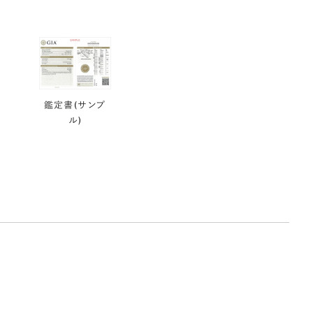
鑑定書(サンプ
ル)