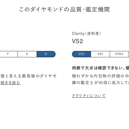
このダイヤモンドの品質・鑑定機関
Clarity（透明度）
VS2
F
E
D
VS2
VS1
VVS2
肉眼で欠点は確認できない、
璧と言える最高級のダイヤモ
極わずかな内包物の評価の中
…
練の鑑定士が10倍に拡大して
続きを読む
クラリティについて