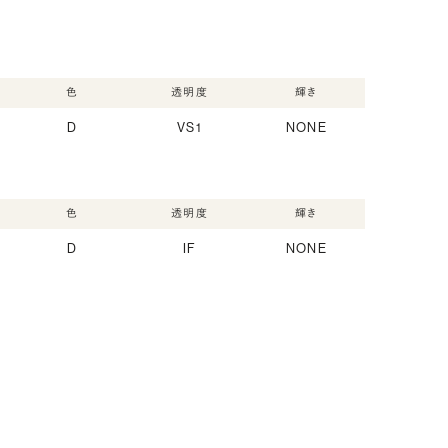
色
透明度
輝き
D
VS1
NONE
色
透明度
輝き
D
IF
NONE