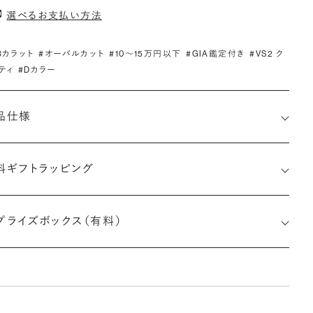
選べるお支払い方法
.3カラット
#オーバルカット
#10〜15万円以下
#GIA鑑定付き
#VS2 ク
ティ
#Dカラー
品仕様
料ギフトラッピング
5516075158
プライズボックス（有料）
さx幅×深さ)