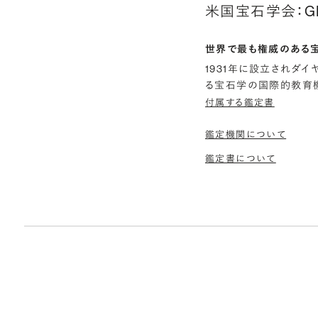
米国宝石学会：G
世界で最も権威のある
1931年に設立されダ
る宝石学の国際的教育機
付属する鑑定書
鑑定機関について
鑑定書について