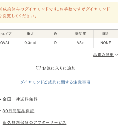
御成約済みのダイヤモンドです。お手数ですがダイヤモンド
を変更してください。
シェイプ
重さ
色
透明度
輝き
OVAL
0.32ct
D
VS2
NONE
品質の詳細
お気に入りに追加
ダイヤモンドご成約に関する注意事項
全国一律送料無料
30日間返品保証
永久無料保証のアフターサービス