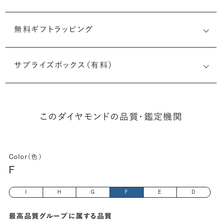
無料ギフトラッピング
6512110017
サプライズボックス（有料）
(長さx幅×深さ)
このダイヤモンドの品質・鑑定機関
Color（色）
F
I
H
G
F
E
D
最高品質グループに属する品質