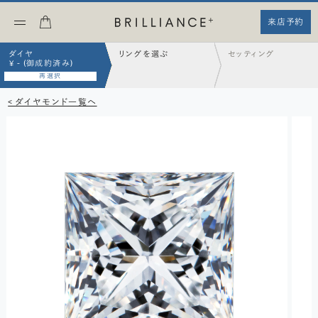
来店予約
ダイヤ
リングを選ぶ
セッティング
¥ - (御成約済み)
再選択
< ダイヤモンド一覧へ