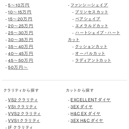
5〜10万円
ファンシーシェイプ
-
-
10〜15万円
プリンセスカット
-
-
15〜20万円
ペアシェイプ
-
-
20〜25万円
エメラルドカット
-
-
25〜30万円
ハートシェイプ・ハート
-
-
30〜35万円
カット
-
35〜40万円
クッションカット
-
-
40〜45万円
オーバルカット
-
-
45〜50万円
ラディアントカット
-
-
50万円〜
-
クラリティから探す
カットから探す
VS2 クラリティ
EXCELLENT ダイヤ
-
-
VS1 クラリティ
3EX ダイヤ
-
-
VVS2 クラリティ
H&C EX ダイヤ
-
-
VVS1 クラリティ
3EX H&C ダイヤ
-
-
IF クラリティ
-