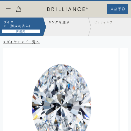
来店予約
ダイヤ
リングを選ぶ
セッティング
¥ - (御成約済み)
再選択
< ダイヤモンド一覧へ