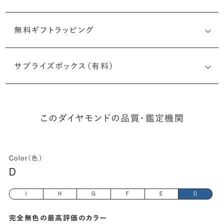
無料ギフトラッピング
6515089719
サプライズボックス（有料）
(長さx幅×深さ)
このダイヤモンドの品質・鑑定機関
Color（色）
D
I
H
G
F
E
D
完全無色の最高評価のカラー