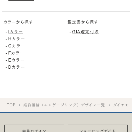
カラーから探す
鑑定書から探す
Iカラー
GIA鑑定付き
-
-
Hカラー
-
Gカラー
-
Fカラー
-
Eカラー
-
Dカラー
-
TOP
婚約指輪（エンゲージリング）デザイン一覧
ダイヤモ
会員ログイン
ショッピングガイド