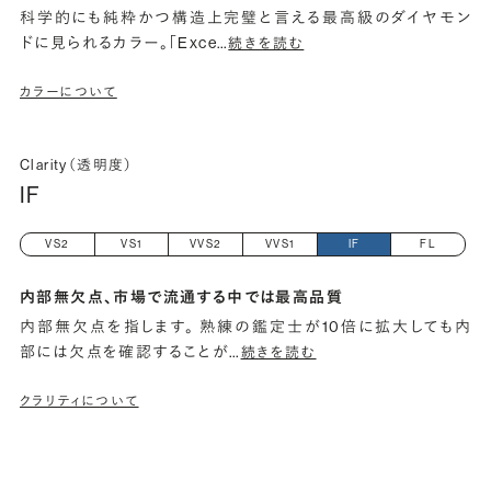
科学的にも純粋かつ構造上完璧と言える最高級のダイヤモン
ドに見られるカラー。「Exce
…
続きを読む
カラーについて
Clarity（透明度）
IF
VS2
VS1
VVS2
VVS1
IF
FL
内部無欠点、市場で流通する中では最高品質
内部無欠点を指します。 熟練の鑑定士が10倍に拡大しても内
部には欠点を確認することが
…
続きを読む
クラリティについて