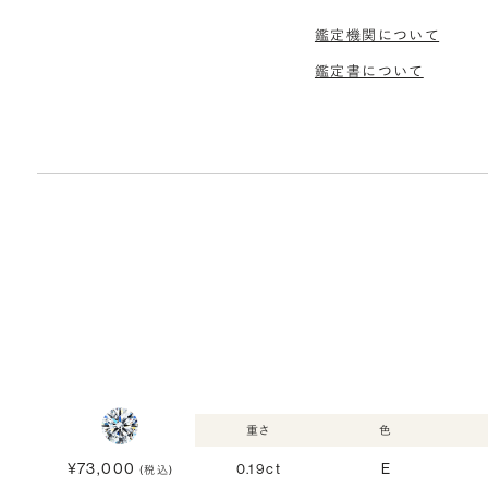
鑑定機関について
鑑定書について
重さ
色
¥73,000
0.19ct
E
(税込)