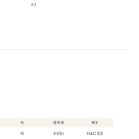
ル)
色
透明度
輝き
H
VVS1
H&C EX