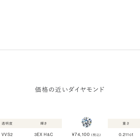
価格の近いダイヤモンド
透明度
輝き
重さ
¥74,100
VVS2
3EX H&C
0.211ct
(税込)