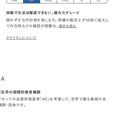
VS2
VS1
VVS2
VVS1
IF
FL
肉眼で欠点は確認できない、優れたグレード
極わずかな内包物を指します。 熟練の鑑定士が10倍に拡大し
て内包物などの確認が困難な
…
続きを読む
クラリティについて
IA
宝石学の国際的教育機関
イヤモンドの品質評価基準「4C」を考案した、世界で最も権威のあ
関・団体です。