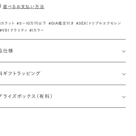
選べるお支払い方法
.3カラット
#5〜10万円以下
#GIA鑑定付き
#3EX（トリプルエクセレン
#VS1 クラリティ
#Iカラー
品仕様
料ギフトラッピング
3515061165
プライズボックス（有料）
小直径-最大直径×深さ)