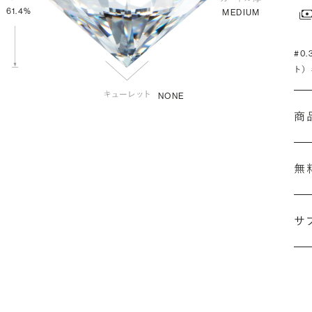
61.4%
MEDIUM
#0
ト）
NONE
商
無
サ
(最