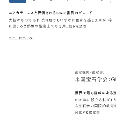
I
H
G
F
E
D
ニアカラーレスと評価される中の3番目のグレード
大粒のものであれば肉眼でもわずかに色味を感じますが、枠
に留まると熟練の鑑定士でも専用
…
続きを読む
カラーについて
鑑定機関（鑑定書）
米国宝石学会：G
世界で最も権威のある
1931年に設立されダ
る宝石学の国際的教育機
付属する鑑定書