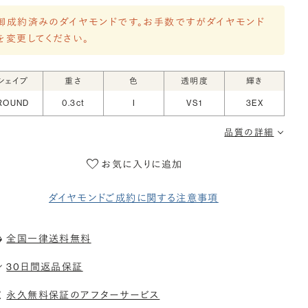
御成約済みのダイヤモンドです。お手数ですがダイヤモンド
を変更してください。
シェイプ
重さ
色
透明度
輝き
ROUND
0.3ct
I
VS1
3EX
品質の詳細
お気に入りに追加
ダイヤモンドご成約に関する注意事項
全国一律送料無料
30日間返品保証
永久無料保証のアフターサービス