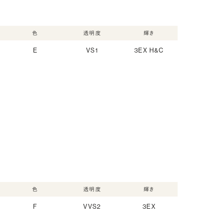
色
透明度
輝き
E
VS1
3EX H&C
色
透明度
輝き
F
VVS2
3EX