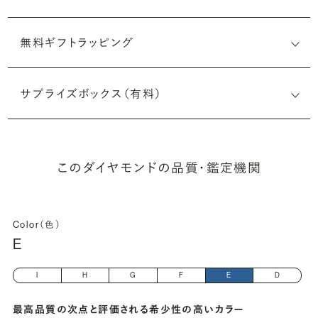
無料ギフトラッピング
2507911992
サプライズボックス（有料）
(長さx幅×深さ)
このダイヤモンドの品質・鑑定機関
Color（色）
E
I
H
G
F
E
D
最高品質の次点と評価される希少性の高いカラー