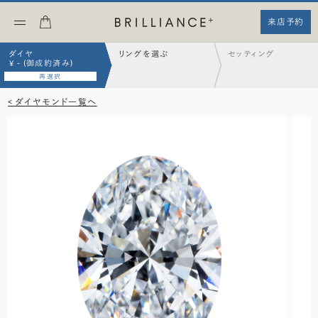
来店予約
ダイヤ
リングを選ぶ
セッティング
¥ - (御成約済み)
再選択
< ダイヤモンド一覧へ