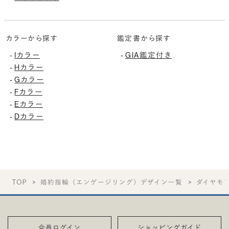
カラーから探す
鑑定書から探す
Iカラー
GIA鑑定付き
-
-
Hカラー
-
Gカラー
-
Fカラー
-
Eカラー
-
Dカラー
-
TOP
婚約指輪（エンゲージリング）デザイン一覧
ダイヤモ
会員ログイン
ショッピングガイド