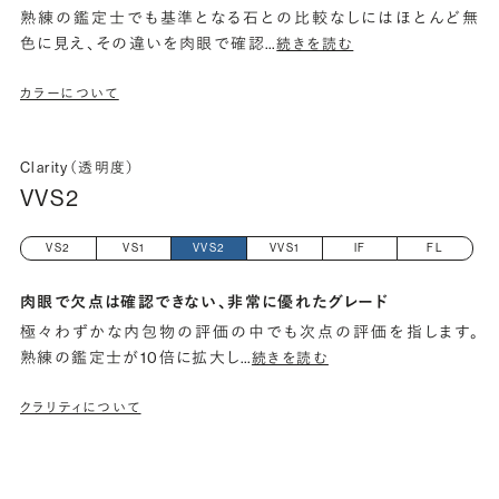
熟練の鑑定士でも基準となる石との比較なしにはほとんど無
色に見え、その違いを肉眼で確認
…
続きを読む
カラーについて
Clarity（透明度）
VVS2
VS2
VS1
VVS2
VVS1
IF
FL
肉眼で欠点は確認できない、非常に優れたグレード
極々わずかな内包物の評価の中でも次点の評価を指します。
熟練の鑑定士が10倍に拡大し
…
続きを読む
クラリティについて