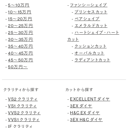
5〜10万円
ファンシーシェイプ
-
-
10〜15万円
プリンセスカット
-
-
15〜20万円
ペアシェイプ
-
-
20〜25万円
エメラルドカット
-
-
25〜30万円
ハートシェイプ・ハート
-
-
30〜35万円
カット
-
35〜40万円
クッションカット
-
-
40〜45万円
オーバルカット
-
-
45〜50万円
ラディアントカット
-
-
50万円〜
-
クラリティから探す
カットから探す
VS2 クラリティ
EXCELLENT ダイヤ
-
-
VS1 クラリティ
3EX ダイヤ
-
-
VVS2 クラリティ
H&C EX ダイヤ
-
-
VVS1 クラリティ
3EX H&C ダイヤ
-
-
IF クラリティ
-