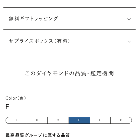
無料ギフトラッピング
6505723703
サプライズボックス（有料）
(長さx幅×深さ)
このダイヤモンドの品質・鑑定機関
Color（色）
F
I
H
G
F
E
D
最高品質グループに属する品質