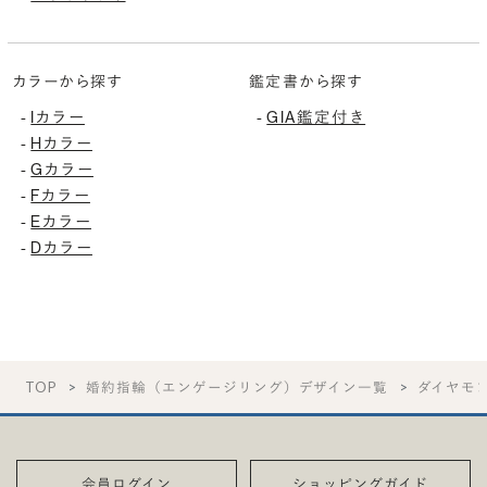
カラーから探す
鑑定書から探す
Iカラー
GIA鑑定付き
-
-
Hカラー
-
Gカラー
-
Fカラー
-
Eカラー
-
Dカラー
-
TOP
婚約指輪（エンゲージリング）デザイン一覧
ダイヤモ
会員ログイン
ショッピングガイド