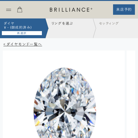
来店予約
ダイヤ
リングを選ぶ
セッティング
¥ - (御成約済み)
再選択
< ダイヤモンド一覧へ