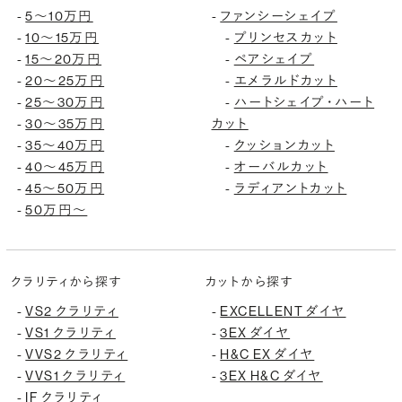
5〜10万円
ファンシーシェイプ
-
-
10〜15万円
プリンセスカット
-
-
15〜20万円
ペアシェイプ
-
-
20〜25万円
エメラルドカット
-
-
25〜30万円
ハートシェイプ・ハート
-
-
30〜35万円
カット
-
35〜40万円
クッションカット
-
-
40〜45万円
オーバルカット
-
-
45〜50万円
ラディアントカット
-
-
50万円〜
-
クラリティから探す
カットから探す
VS2 クラリティ
EXCELLENT ダイヤ
-
-
VS1 クラリティ
3EX ダイヤ
-
-
VVS2 クラリティ
H&C EX ダイヤ
-
-
VVS1 クラリティ
3EX H&C ダイヤ
-
-
IF クラリティ
-