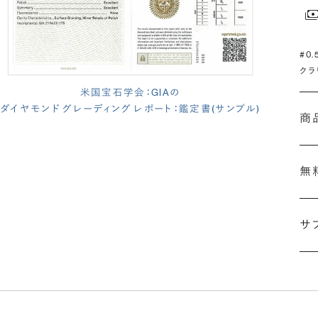
#0
クラ
米国宝石学会：GIAの
ダイヤモンド グレーディング レポート：鑑定書(サンプル)
商
無
サ
(長