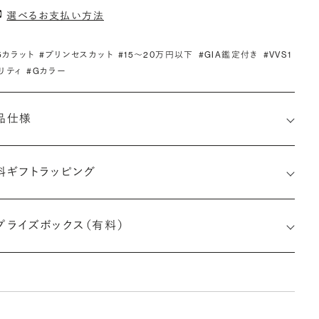
選べるお支払い方法
.5カラット
#プリンセスカット
#15〜20万円以下
#GIA鑑定付き
#VVS1
リティ
#Gカラー
品仕様
料ギフトラッピング
7501726113
プライズボックス（有料）
さx幅×深さ)