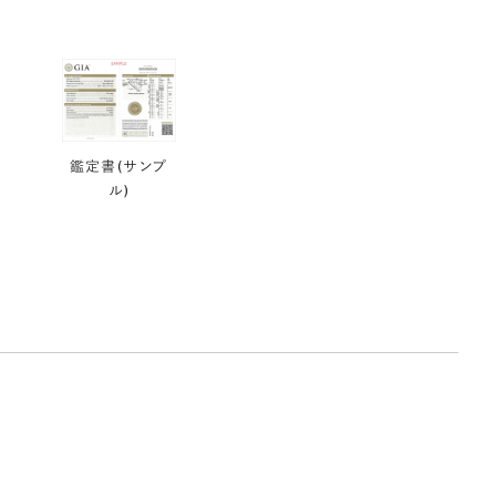
鑑定書(サンプ
ル)