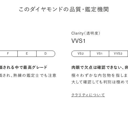
このダイヤモンドの品質・鑑定機関
Clarity（透明度）
VVS1
F
E
D
VS2
VS1
VVS2
価される中で最高グレード
肉眼で欠点は確認できない、
)と評価され、熟練の鑑定士でも注意
極々わずかな内包物を指しま
大して確認しても判別は極め
クラリティについて