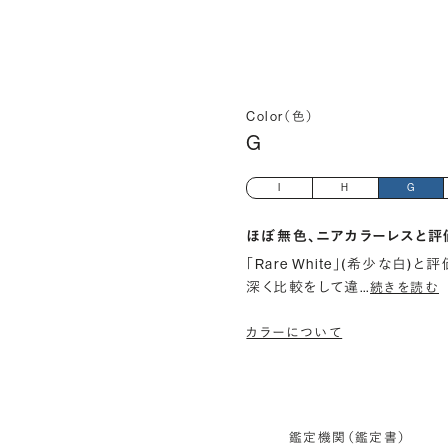
Color（色）
G
I
H
G
ほぼ無色、ニアカラーレスと評
「Rare White」(希少な白
深く比較をして違
…
続きを読む
カラーについて
鑑定機関（鑑定書）