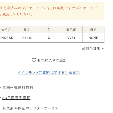
御成約済みのダイヤモンドです。お手数ですがダイヤモンド
を変更してください。
シェイプ
重さ
色
透明度
輝き
RINCESS
0.53ct
G
VVS1
NONE
品質の詳細
お気に入りに追加
ダイヤモンドご成約に関する注意事項
全国一律送料無料
30日間返品保証
永久無料保証のアフターサービス