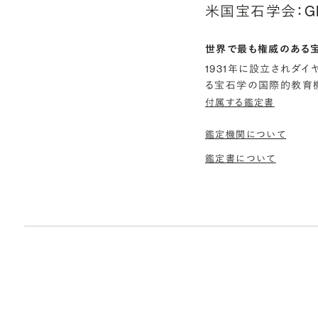
米国宝石学会：G
世界で最も権威のある
1931年に設立されダ
る宝石学の国際的教育機
付属する鑑定書
鑑定機関について
鑑定書について