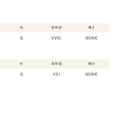
色
透明度
輝き
G
VVS1
NONE
色
透明度
輝き
G
VS1
NONE