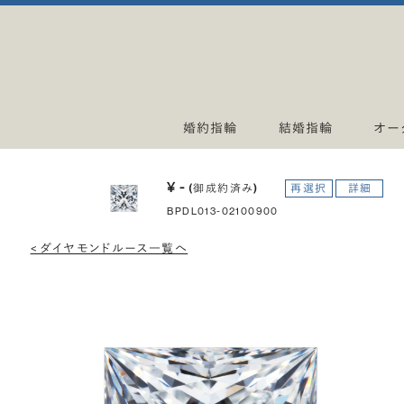
婚約指輪
結婚指輪
オー
¥ -
(御成約済み)
再選択
詳細
BPDL013-02100900
< ダイヤモンドルース一覧へ