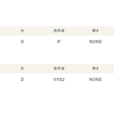
色
透明度
輝き
D
IF
NONE
色
透明度
輝き
D
VVS2
NONE