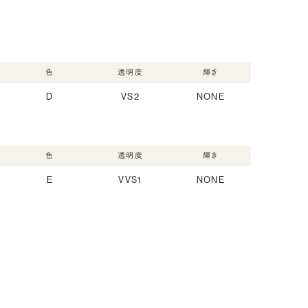
色
透明度
輝き
D
VS2
NONE
色
透明度
輝き
E
VVS1
NONE