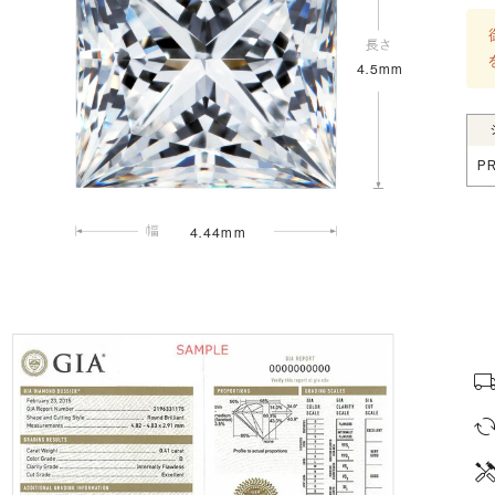
4.5mm
P
4.44mm