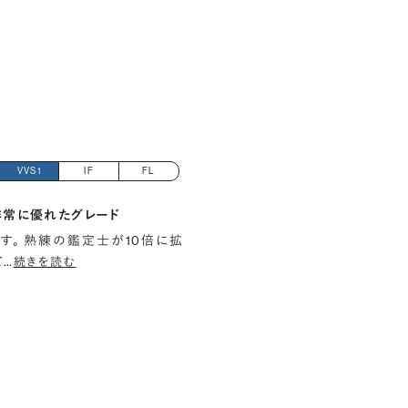
VVS1
IF
FL
非常に優れたグレード
す。 熟練の鑑定士が10倍に拡
て
…
続きを読む