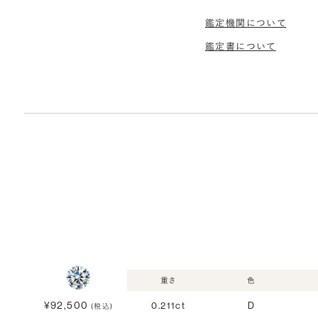
鑑定機関について
鑑定書について
重さ
色
¥92,500
0.211ct
D
(税込)