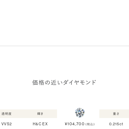
価格の近いダイヤモンド
透明度
輝き
重さ
¥104,700
VVS2
H&C EX
0.215ct
(税込)