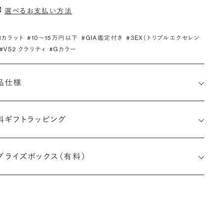
選べるお支払い方法
.3カラット
#10〜15万円以下
#GIA鑑定付き
#3EX（トリプルエクセレン
#VS2 クラリティ
#Gカラー
品仕様
料ギフトラッピング
2506532137
プライズボックス（有料）
小直径-最大直径×深さ)