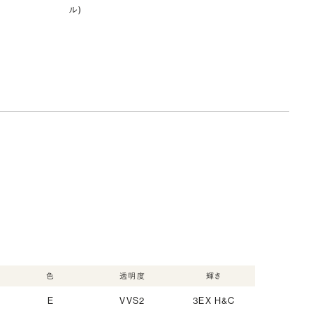
ル)
色
透明度
輝き
E
VVS2
3EX H&C