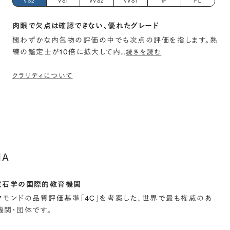
VS2
VS1
VVS2
VVS1
IF
FL
肉眼で欠点は確認できない、優れたグレード
極わずかな内包物の評価の中でも次点の評価を指します。熟
練の鑑定士が10倍に拡大して内
…
続きを読む
クラリティについて
IA
宝石学の国際的教育機関
イヤモンドの品質評価基準「4C」を考案した、世界で最も権威のあ
関・団体です。