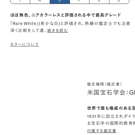
I
H
G
F
E
D
ほぼ無色、ニアカラーレスと評価される中で最高グレード
「Rare White」(希少な白)と評価され、熟練の鑑定士でも注意
深く比較をして違
…
続きを読む
カラーについて
鑑定機関（鑑定書）
米国宝石学会：G
世界で最も権威のある
1931年に設立されダ
る宝石学の国際的教育機
付属する鑑定書