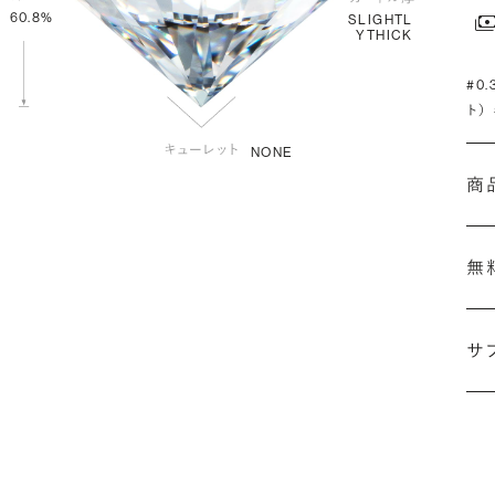
60.8%
SLIGHTL
YTHICK
#0
ト）
NONE
商
無
サ
(最