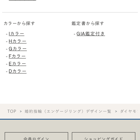
カラーから探す
鑑定書から探す
Iカラー
GIA鑑定付き
-
-
Hカラー
-
Gカラー
-
Fカラー
-
Eカラー
-
Dカラー
-
TOP
婚約指輪（エンゲージリング）デザイン一覧
ダイヤモ
会員ログイン
ショッピングガイド