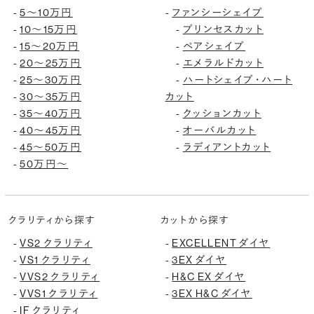
5〜10万円
ファンシーシェイプ
-
-
10〜15万円
プリンセスカット
-
-
15〜20万円
ペアシェイプ
-
-
20〜25万円
エメラルドカット
-
-
25〜30万円
ハートシェイプ・ハート
-
-
30〜35万円
カット
-
35〜40万円
クッションカット
-
-
40〜45万円
オーバルカット
-
-
45〜50万円
ラディアントカット
-
-
50万円〜
-
クラリティから探す
カットから探す
VS2 クラリティ
EXCELLENT ダイヤ
-
-
VS1 クラリティ
3EX ダイヤ
-
-
VVS2 クラリティ
H&C EX ダイヤ
-
-
VVS1 クラリティ
3EX H&C ダイヤ
-
-
IF クラリティ
-