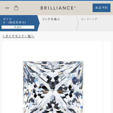
来店予約
ダイヤ
リングを選ぶ
セッティング
¥ - (御成約済み)
再選択
< ダイヤモンド一覧へ