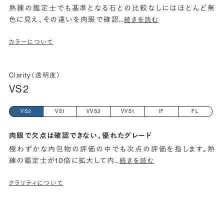
熟練の鑑定士でも基準となる石との比較なしにはほとんど無
色に見え、その違いを肉眼で確認
…
続きを読む
カラーについて
Clarity（透明度）
VS2
VS2
VS1
VVS2
VVS1
IF
FL
肉眼で欠点は確認できない、優れたグレード
極わずかな内包物の評価の中でも次点の評価を指します。熟
練の鑑定士が10倍に拡大して内
…
続きを読む
クラリティについて