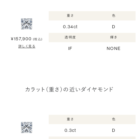
重さ
色
0.34ct
D
透明度
輝き
¥157,900
(税込)
詳しく見る
IF
NONE
カラット（重さ）の近いダイヤモンド
重さ
色
0.3ct
D