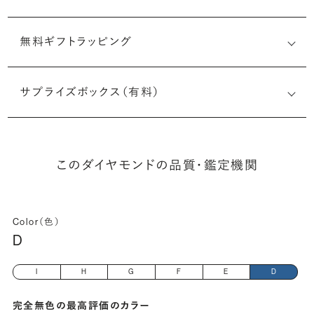
無料ギフトラッピング
6505463485
サプライズボックス（有料）
(長さx幅×深さ)
このダイヤモンドの品質・鑑定機関
Color（色）
D
I
H
G
F
E
D
完全無色の最高評価のカラー