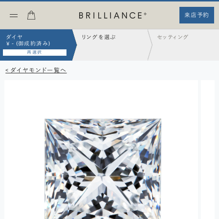
来店予約
ダイヤ
リングを選ぶ
セッティング
¥ - (御成約済み)
再選択
< ダイヤモンド一覧へ